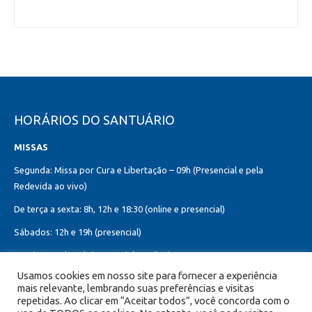
HORÁRIOS DO SANTUÁRIO
MISSAS
Segunda: Missa por Cura e Libertação – 09h (Presencial e pela
Redevida ao vivo)
De terça a sexta: 8h, 12h e 18:30 (online e presencial)
Sábados: 12h e 19h (presencial)
Domingos: 8h, 10h (presencial e online)
12h, 18h30 (presencial)
Usamos cookies em nosso site para fornecer a experiência
mais relevante, lembrando suas preferências e visitas
Missa do Sagrado Coração de Jesus:
repetidas. Ao clicar em “Aceitar todos”, você concorda com o
Toda primeira sexta-feira do mês – 8h, 12h e 19h (online e presencial)