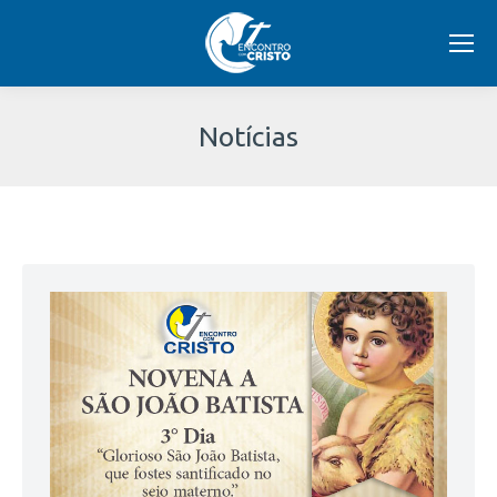
Notícias
Você
está
aqui: