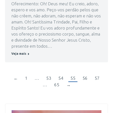
Oferecimento: Oh! Deus meu! Eu creio, adoro,
espero e vos amo. Peço-vos perdão pelos que
não crêem, não adoram, não esperam e não vos
amam. Oh! Santíssima Trindade, Pai, Filho e
Espírito Santo! Eu vos adoro profundamente e
vos ofereço o preciosismo corpo, sangue, alma
e divindade de Nosso Senhor Jesus Cristo,
presente em todos…
Veja mais
←
1
…
53
54
55
56
57
…
65
→