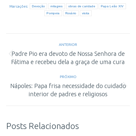
Marcações:
Devoção
milagres
obras de caridade
Papa Leão XIV
Pompeia
Rosário
visita
Navegação
ANTERIOR
de
Padre Pio era devoto de Nossa Senhora de
Post
Fátima e recebeu dela a graça de uma cura
post:
anterior:
PRÓXIMO
Nápoles: Papa frisa necessidade do cuidado
Próximo
interior de padres e religiosos
post:
Posts Relacionados