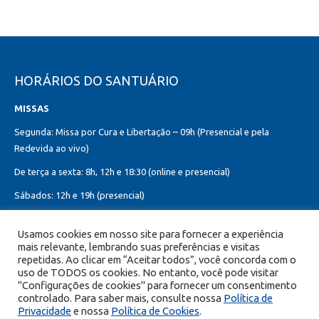
HORÁRIOS DO SANTUÁRIO
MISSAS
Segunda: Missa por Cura e Libertação – 09h (Presencial e pela
Redevida ao vivo)
De terça a sexta: 8h, 12h e 18:30 (online e presencial)
Sábados: 12h e 19h (presencial)
Domingos: 8h, 10h (presencial e online)
Usamos cookies em nosso site para fornecer a experiência
12h, 18h30 (presencial)
mais relevante, lembrando suas preferências e visitas
Missa do Sagrado Coração de Jesus:
repetidas. Ao clicar em “Aceitar todos”, você concorda com o
uso de TODOS os cookies. No entanto, você pode visitar
Toda primeira sexta-feira do mês – 8h, 12h e 19h (online e presencial)
"Configurações de cookies" para fornecer um consentimento
controlado. Para saber mais, consulte nossa
Política de
Privacidade
e nossa
Política de Cookies
.