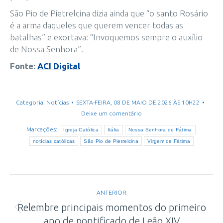
São Pio de Pietrelcina dizia ainda que “o santo Rosário
é a arma daqueles que querem vencer todas as
batalhas” e exortava: “Invoquemos sempre o auxílio
de Nossa Senhora”.
Fonte:
ACI Digital
Categoria:
Notícias
SEXTA-FEIRA, 08 DE MAIO DE 2026 ÀS 10H22
Deixe um comentário
Marcações:
Igreja Católica
Itália
Nossa Senhora de Fátima
notícias católicas
São Pio de Pietrelcina
Virgem de Fátima
Navegação
ANTERIOR
de
Relembre principais momentos do primeiro
Post
ano de pontificado de Leão XIV
post: