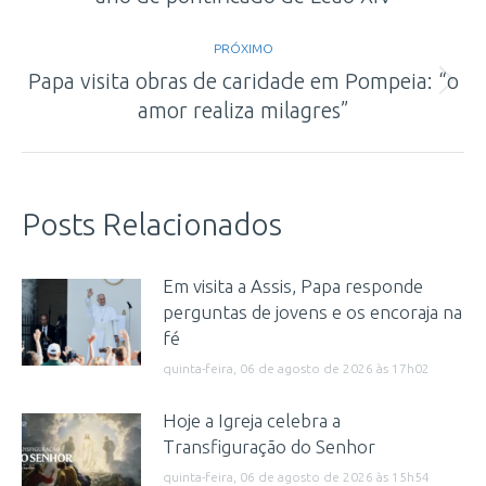
anterior:
PRÓXIMO
Papa visita obras de caridade em Pompeia: “o
Próximo
amor realiza milagres”
post:
Posts Relacionados
Em visita a Assis, Papa responde
perguntas de jovens e os encoraja na
fé
quinta-feira, 06 de agosto de 2026 às 17h02
Hoje a Igreja celebra a
Transfiguração do Senhor
quinta-feira, 06 de agosto de 2026 às 15h54