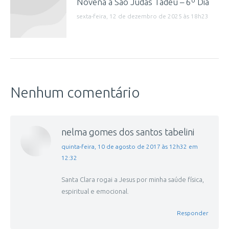
Novena a São Judas Tadeu – 6º Dia
sexta-feira, 12 de dezembro de 2025 às 18h23
Nenhum comentário
nelma gomes dos santos tabelini
disse:
quinta-feira, 10 de agosto de 2017 às 12h32 em
12:32
Santa Clara rogai a Jesus por minha saúde física,
espiritual e emocional.
Responder