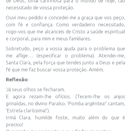
de Deus, olhai carinhosa para o mundo de hoje, tão
necessitado de vossa proteção.
Ouvi meu pedido e concedei-me a graça que vos peço,
com fé e confiança. Como verdadeiro necessitado,
rogo-vos que me alcanceis de Cristo a saúde espiritual
e corporal, para mim e meus familiares.
Sobretudo, peço a vossa ajuda para o problema que
me aflige… (especificar o problema). Atendei-me,
Santa Clara, pela força que tendes junto a Deus e pela
fé que me faz buscar vossa proteção. Amém.
Reflexão:
‘Já seus olhos se fecharam.
E agora rezam-lhe ofícios. (Tecem-lhe os anjos
grinaldas, no divino Paraíso. ‘Pomba argêntea!’ cantam,
‘Estrela claríssima!’).
Irmã Clara, humilde foste, muito além do que é
preciso!