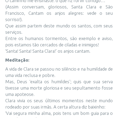
O caminho me ensinaste: o que fiz foi vir contigo…
(Assim conversam, gloriosos, Santa Clara e São
Francisco, Cantam os anjos alegres: vede o seu
sorriso!).
Que assim partem deste mundo os santos, com seus
serviços.
Entre os humanos tormentos, são exemplo e aviso,
pois estamos tão cercados de ciladas e inimigos!
‘Santa! Santa! Santa Clara!’ os anjos cantam.
Meditação:
A vida de Clara se passou no silêncio e na humildade de
uma vida reclusa e pobre.
Mas, Deus ‘exalta os humildes’; quis que sua serva
tivesse uma morte gloriosa e seu sepultamento fosse
uma apoteose.
Clara vivia os seus últimos momentos neste mundo
rodeado por suas irmãs. A certa altura diz baixinho:
‘Vai segura minha alma, pois tens um bom guia para o