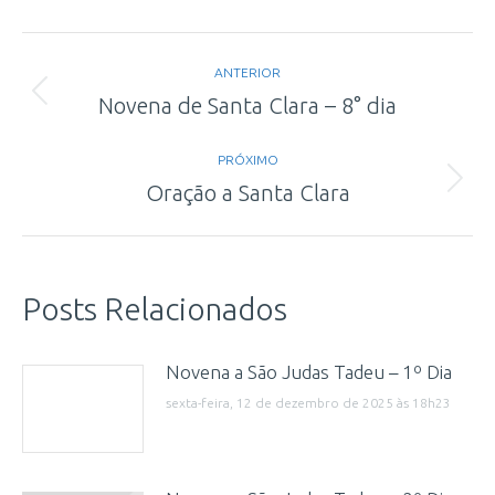
Navegação
ANTERIOR
de
Post
Novena de Santa Clara – 8° dia
anterior:
post:
PRÓXIMO
Próximo
Oração a Santa Clara
post:
Posts Relacionados
Novena a São Judas Tadeu – 1º Dia
sexta-feira, 12 de dezembro de 2025 às 18h23