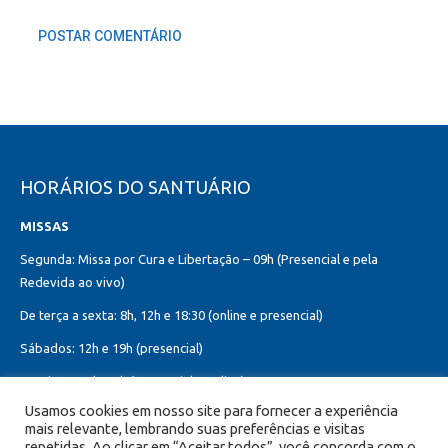
POSTAR COMENTÁRIO
HORÁRIOS DO SANTUÁRIO
MISSAS
Segunda: Missa por Cura e Libertação – 09h (Presencial e pela
Redevida ao vivo)
De terça a sexta: 8h, 12h e 18:30 (online e presencial)
Sábados: 12h e 19h (presencial)
Domingos: 8h, 10h (presencial e online)
12h, 18h30 (presencial)
Usamos cookies em nosso site para fornecer a experiência
mais relevante, lembrando suas preferências e visitas
Missa do Sagrado Coração de Jesus:
repetidas. Ao clicar em “Aceitar todos”, você concorda com o