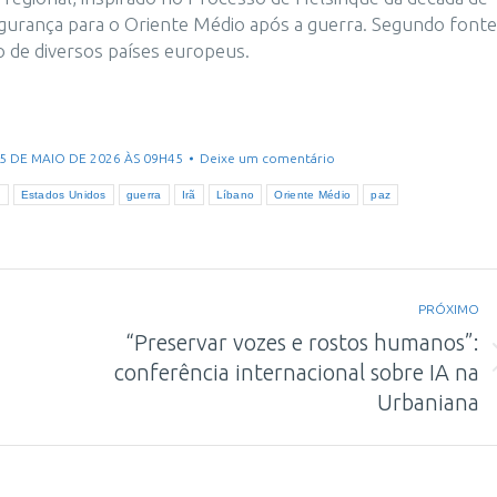
gurança para o Oriente Médio após a guerra. Segundo font
 de diversos países europeus.
15 DE MAIO DE 2026 ÀS 09H45
Deixe um comentário
a
Estados Unidos
guerra
Irã
Líbano
Oriente Médio
paz
PRÓXIMO
“Preservar vozes e rostos humanos”:
Próximo
conferência internacional sobre IA na
post:
Urbaniana