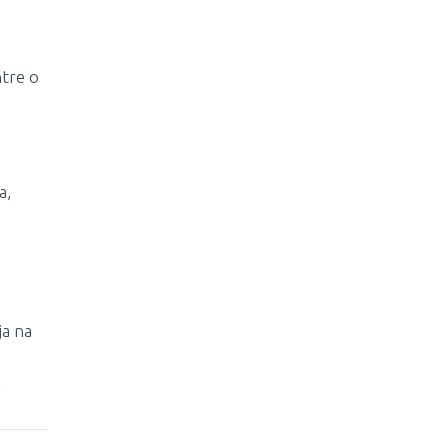
tre o
a,
ja na
2