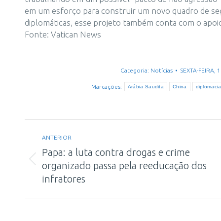
em um esforço para construir um novo quadro de se
diplomáticas, esse projeto também conta com o apoio
Fonte: Vatican News
Categoria:
Notícias
SEXTA-FEIRA, 
Marcações:
Arábia Saudita
China
diplomaci
Navegação
ANTERIOR
de
Papa: a luta contra drogas e crime
post:
Post
organizado passa pela reeducação dos
anterior:
infratores