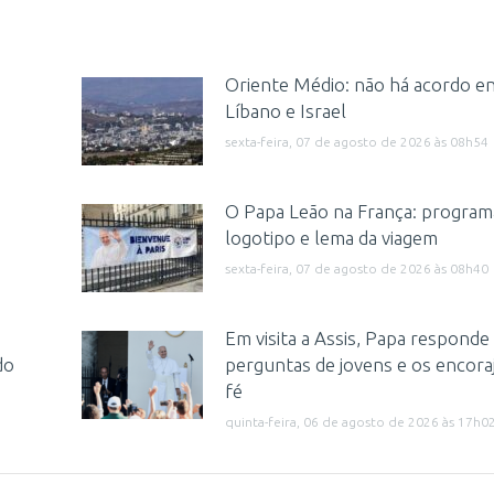
Oriente Médio: não há acordo en
Líbano e Israel
sexta-feira, 07 de agosto de 2026 às 08h54
a
O Papa Leão na França: program
logotipo e lema da viagem
sexta-feira, 07 de agosto de 2026 às 08h40
Em visita a Assis, Papa responde
do
perguntas de jovens e os encora
fé
quinta-feira, 06 de agosto de 2026 às 17h0