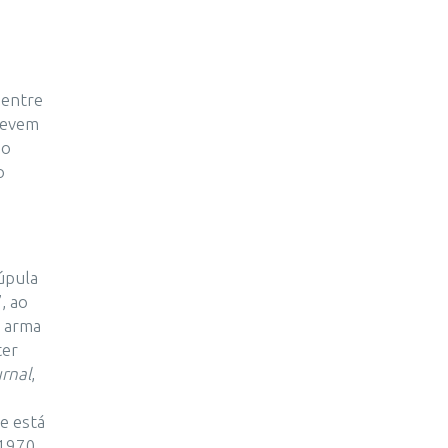
 entre
 levem
 o
o
úpula
, ao
 arma
ter
urnal
,
e está
 1970,