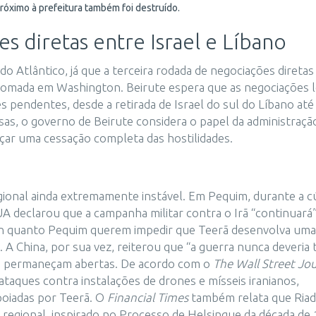
próximo à prefeitura também foi destruído.
s diretas entre Israel e Líbano
o Atlântico, já que a terceira rodada de negociações diretas
retomada em Washington. Beirute espera que as negociações
pendentes, desde a retirada de Israel do sul do Líbano até
s, o governo de Beirute considera o papel da administraçã
çar uma cessação completa das hostilidades.
ional ainda extremamente instável. Em Pequim, durante a c
A declarou que a campanha militar contra o Irã “continuará”
 quanto Pequim querem impedir que Teerã desenvolva uma
 A China, por sua vez, reiterou que “a guerra nunca deveria 
as permaneçam abertas. De acordo com o
The Wall Street Jo
ataques contra instalações de drones e mísseis iranianos,
apoiadas por Teerã. O
Financial Times
também relata que Riad
regional, inspirado no Processo de Helsinque da década de