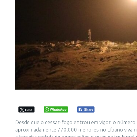
WhatsApp
Post
Share
Desde que o cessar-fogo entrou em vigor, o número d
aproximadamente 770.000 menores no Líbano vivam em
a terceira rodada de negociações diretas entre Israe