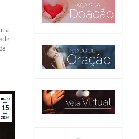
ima-
dade
ada
maio
15
2026