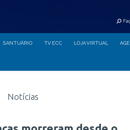
S
SANTUÁRIO
TV ECC
LOJA VIRTUAL
Faç
CONTATO
SANTUÁRIO
TV ECC
LOJA VIRTUAL
AG
Notícias
anças morreram desde o