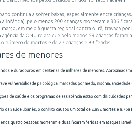
bano continua a sofrer baixas, especialmente entre crianças
a Infância), pelo menos 200 crianças morreram e 806 fica
e março, em meio à guerra regional contra o Irã, travada por 
 a agência da ONU relata que pelo menos 59 crianças foram 
 o número de mortos é de 23 crianças e 93 feridas.
ares de menores
ofundos e duradouros em centenas de milhares de menores. Aproximadam
ave vulnerabilidade psicológica, marcadas por medo, insônia, ansiedade
ções de saúde e os programas de assistência estão com dificuldades pa
o da Saúde libanês, o conflito causou um total de 2.882 mortes e 8.768 
 menos quatro pessoas morreram e duas ficaram feridas em ataques israe