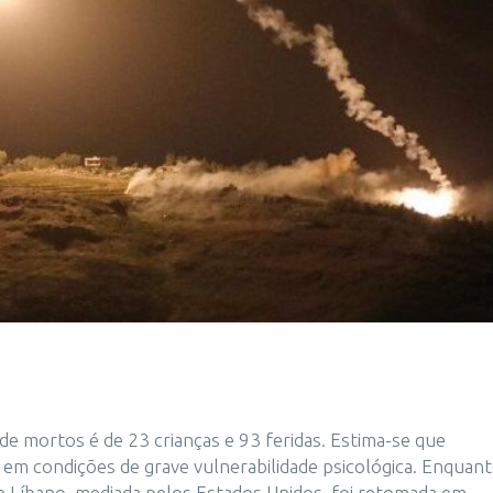
e mortos é de 23 crianças e 93 feridas. Estima-se que
 condições de grave vulnerabilidade psicológica. Enquanto
l e Líbano, mediada pelos Estados Unidos, foi retomada em