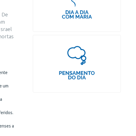
. De
ram
Israel
mortas
ente
 e um
ra
feridos.
lenses a