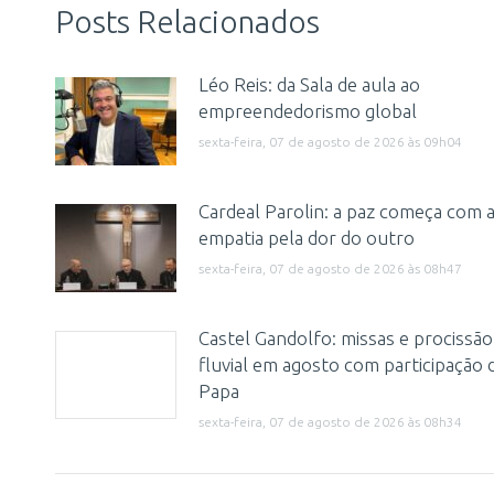
Posts Relacionados
Léo Reis: da Sala de aula ao
empreendedorismo global
sexta-feira, 07 de agosto de 2026 às 09h04
Cardeal Parolin: a paz começa com 
empatia pela dor do outro
sexta-feira, 07 de agosto de 2026 às 08h47
Castel Gandolfo: missas e procissão
fluvial em agosto com participação 
Papa
sexta-feira, 07 de agosto de 2026 às 08h34