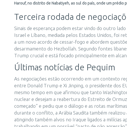
Harouf, no distrito de Nabatiyeh, ao sul do país, onde um prédio 
Terceira rodada de negociaçõe
Sinais de esperança podem estar vindo do outro lado d
Israel e Líbano, mediada pelos Estados Unidos, foi 
a um novo acordo de cessar-fogo e abordem questões 
desarmamento do Hezbollah. Segundo fontes libanesa
Trump crucial e está focado principalmente em alcan
Últimas notícias de Pequim
As negociações estão ocorrendo em um contexto reg
entre Donald Trump e Xi Jinping, o presidente dos EU
mesmo tempo em que afirmou que tanto Washington
nuclear e desejam a reabertura do Estreito de Ormuz.
começado” e pediu que o diálogo e as rotas marítim
durante o conflito, a Arábia Saudita também realizou 
atingindo também alvos no Iraque ligados a milícias 
trabalhando em um possível “pacto de não agressão” 