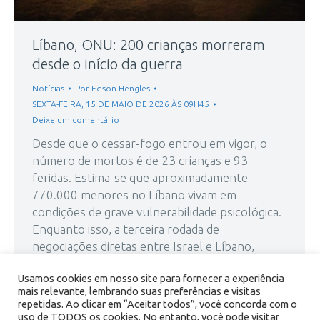
Líbano, ONU: 200 crianças morreram
desde o início da guerra
Notícias
Por
Edson Hengles
SEXTA-FEIRA, 15 DE MAIO DE 2026 ÀS 09H45
Deixe um comentário
Desde que o cessar-fogo entrou em vigor, o
número de mortos é de 23 crianças e 93
feridas. Estima-se que aproximadamente
770.000 menores no Líbano vivam em
condições de grave vulnerabilidade psicológica.
Enquanto isso, a terceira rodada de
negociações diretas entre Israel e Líbano,
mediada pelos Estados Unidos, foi retomada em
Usamos cookies em nosso site para fornecer a experiência
Washington Apesar do cessar-fogo…
mais relevante, lembrando suas preferências e visitas
repetidas. Ao clicar em “Aceitar todos”, você concorda com o
uso de TODOS os cookies. No entanto, você pode visitar