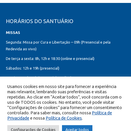
HORÁRIOS DO SANTUÁRIO
MISSAS
Segunda: Missa por Cura e Libertação – 09h (Presencial e pela
Redevida ao vivo)
De terça a sexta: 8h, 12h e 18:30 (online e presencial)
Sábados: 12h e 19h (presencial)
Domingos: 8h, 10h (presencial e online)
12h, 18h30 (presencial)
Usamos cookies em nosso site para fornecer a experiência
mais relevante, lembrando suas preferências e visitas
Missa do Sagrado Coração de Jesus:
repetidas. Ao clicar em “Aceitar todos”, você concorda com o
Toda primeira sexta-feira do mês – 8h, 12h e 19h (online e presencial)
uso de TODOS os cookies. No entanto, você pode visitar
"Configurações de cookies" para fornecer um consentimento
controlado. Para saber mais, consulte nossa
Política de
Privacidade
e nossa
Política de Cookies
.
© Copyright 2026 Portal Encontro com Cristo - Todos os direitos
Configurações de Cookies
Aceitar todos
reservados.