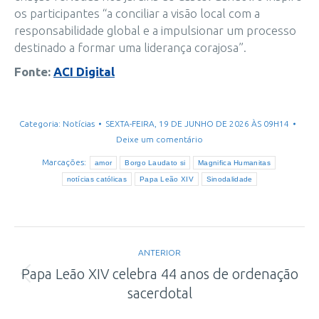
os participantes “a conciliar a visão local com a
responsabilidade global e a impulsionar um processo
destinado a formar uma liderança corajosa”.
Fonte:
ACI Digital
Categoria:
Notícias
SEXTA-FEIRA, 19 DE JUNHO DE 2026 ÀS 09H14
Deixe um comentário
Marcações:
amor
Borgo Laudato si
Magnifica Humanitas
notícias católicas
Papa Leão XIV
Sinodalidade
Navegação
ANTERIOR
de
Papa Leão XIV celebra 44 anos de ordenação
Post
sacerdotal
post:
anterior: