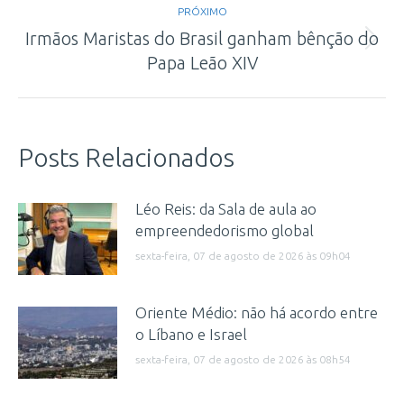
PRÓXIMO
Irmãos Maristas do Brasil ganham bênção do
Próximo
Papa Leão XIV
post:
Posts Relacionados
Léo Reis: da Sala de aula ao
empreendedorismo global
sexta-feira, 07 de agosto de 2026 às 09h04
Oriente Médio: não há acordo entre
o Líbano e Israel
sexta-feira, 07 de agosto de 2026 às 08h54