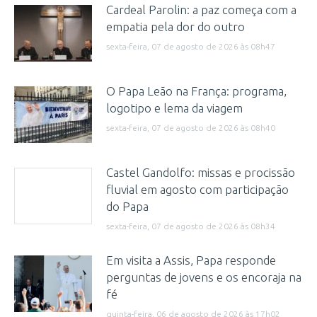
Cardeal Parolin: a paz começa com a
empatia pela dor do outro
sexta-feira, 07 de agosto de 2026 às 08h47
O Papa Leão na França: programa,
logotipo e lema da viagem
sexta-feira, 07 de agosto de 2026 às 08h40
Castel Gandolfo: missas e procissão
fluvial em agosto com participação
do Papa
sexta-feira, 07 de agosto de 2026 às 08h34
Em visita a Assis, Papa responde
perguntas de jovens e os encoraja na
fé
quinta-feira, 06 de agosto de 2026 às 17h02