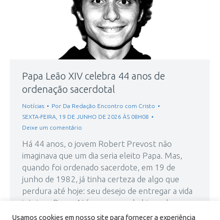
Papa Leão XIV celebra 44 anos de
ordenação sacerdotal
Notícias
Por
Da Redação Encontro com Cristo
SEXTA-FEIRA, 19 DE JUNHO DE 2026 ÀS 08H08
Deixe um comentário
Há 44 anos, o jovem Robert Prevost não
imaginava que um dia seria eleito Papa. Mas,
quando foi ordenado sacerdote, em 19 de
junho de 1982, já tinha certeza de algo que
perdura até hoje: seu desejo de entregar a vida
inteira a Deus. Até ser nomeado bispo de
Chiclayo pelo Papa Francisco, em 2013,…
Usamos cookies em nosso site para fornecer a experiência