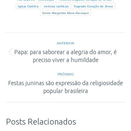
Igreja Católica
notícias católicas
Sagrado Coração de Jesus
Santa Margarida Maria Alacoque
Navegação
ANTERIOR
de
Papa: para saborear a alegria do amor, é
Post
preciso viver a humildade
post:
anterior:
PRÓXIMO
Festas juninas são expressão da religiosidade
Próximo
popular brasileira
post:
Posts Relacionados