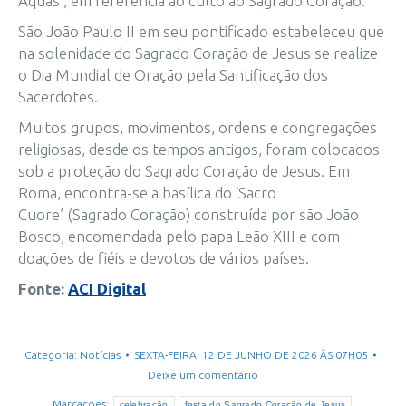
Aquas’, em referência ao culto ao Sagrado Coração.
São João Paulo II em seu pontificado estabeleceu que
na solenidade do Sagrado Coração de Jesus se realize
o Dia Mundial de Oração pela Santificação dos
Sacerdotes.
Muitos grupos, movimentos, ordens e congregações
religiosas, desde os tempos antigos, foram colocados
sob a proteção do Sagrado Coração de Jesus. Em
Roma, encontra-se a basílica do ‘Sacro
Cuore’ (Sagrado Coração) construída por são João
Bosco, encomendada pelo papa Leão XIII e com
doações de fiéis e devotos de vários países.
Fonte:
ACI Digital
Categoria:
Notícias
SEXTA-FEIRA, 12 DE JUNHO DE 2026 ÀS 07H05
Deixe um comentário
Marcações:
celebração
festa do Sagrado Coração de Jesus