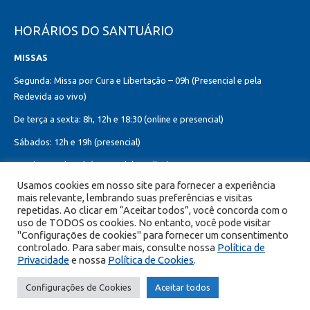
HORÁRIOS DO SANTUÁRIO
MISSAS
Segunda: Missa por Cura e Libertação – 09h (Presencial e pela
Redevida ao vivo)
De terça a sexta: 8h, 12h e 18:30 (online e presencial)
Sábados: 12h e 19h (presencial)
Domingos: 8h, 10h (presencial e online)
12h, 18h30 (presencial)
Usamos cookies em nosso site para fornecer a experiência
mais relevante, lembrando suas preferências e visitas
Missa do Sagrado Coração de Jesus:
repetidas. Ao clicar em “Aceitar todos”, você concorda com o
Toda primeira sexta-feira do mês – 8h, 12h e 19h (online e presencial)
uso de TODOS os cookies. No entanto, você pode visitar
"Configurações de cookies" para fornecer um consentimento
controlado. Para saber mais, consulte nossa
Política de
Privacidade
e nossa
Política de Cookies
.
© Copyright 2026 Portal Encontro com Cristo - Todos os direitos
Configurações de Cookies
Aceitar todos
reservados.
DESENVOLVIDO POR MAX DESIGN