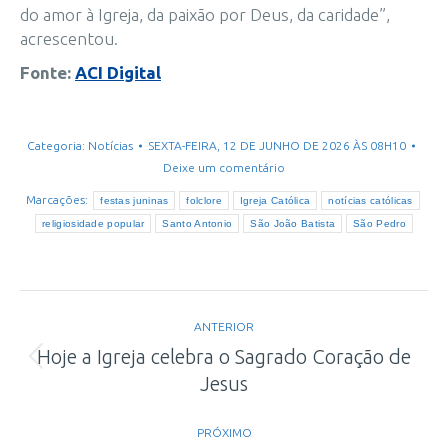
do amor à Igreja, da paixão por Deus, da caridade”,
acrescentou.
Fonte:
ACI Digital
Categoria:
Notícias
SEXTA-FEIRA, 12 DE JUNHO DE 2026 ÀS 08H10
Deixe um comentário
Marcações:
festas juninas
folclore
Igreja Católica
notícias católicas
religiosidade popular
Santo Antonio
São João Batista
São Pedro
Navegação
ANTERIOR
de
Hoje a Igreja celebra o Sagrado Coração de
Post
Jesus
post:
anterior:
PRÓXIMO