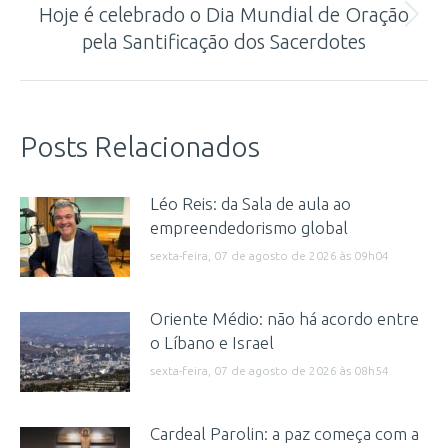
Hoje é celebrado o Dia Mundial de Oração
Próximo
pela Santificação dos Sacerdotes
post:
Posts Relacionados
Léo Reis: da Sala de aula ao
empreendedorismo global
sexta-feira, 07 de agosto de 2026 às 09h04
Oriente Médio: não há acordo entre
o Líbano e Israel
sexta-feira, 07 de agosto de 2026 às 08h54
Cardeal Parolin: a paz começa com a