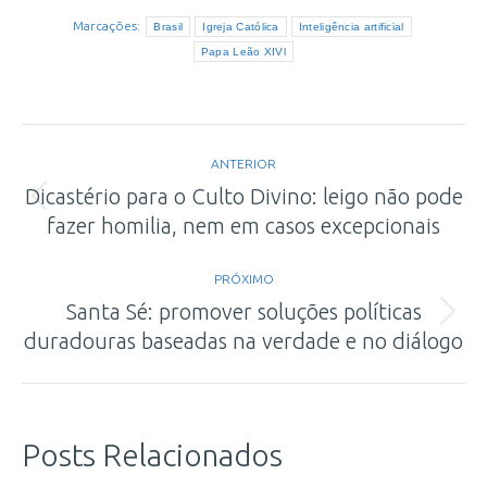
Marcações:
Brasil
Igreja Católica
Inteligência artificial
Papa Leão XIVl
Navegação
ANTERIOR
de
Dicastério para o Culto Divino: leigo não pode
Post
fazer homilia, nem em casos excepcionais
post:
anterior:
PRÓXIMO
Santa Sé: promover soluções políticas
Próximo
duradouras baseadas na verdade e no diálogo
post:
Posts Relacionados