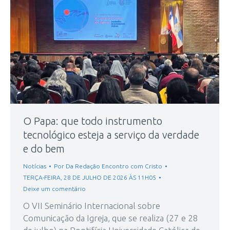
O Papa: que todo instrumento
tecnológico esteja a serviço da verdade
e do bem
Notícias
Por
Da Redação Encontro com Cristo
TERÇA-FEIRA, 28 DE JULHO DE 2026 ÀS 11H05
Deixe um comentário
O VII Seminário Internacional sobre
Comunicação da Igreja, que se realiza (27 e 28