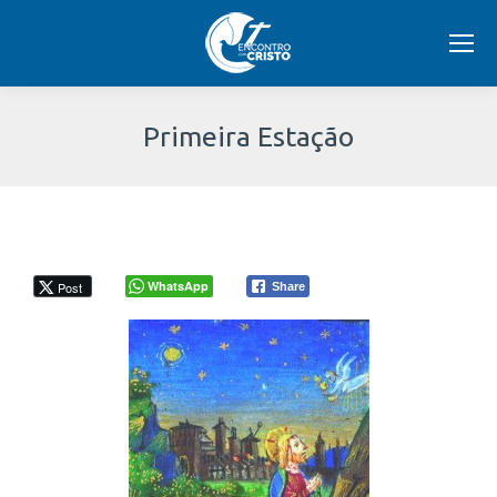
Primeira Estação
Você
está
aqui:
WhatsApp
Post
Share