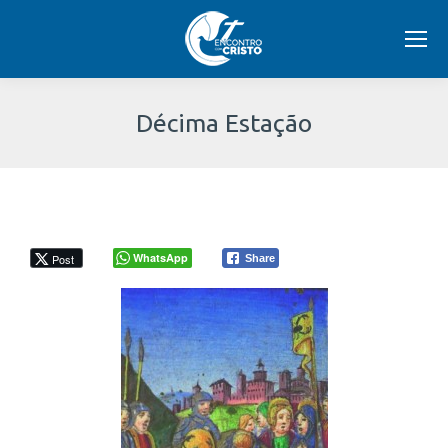
Décima Estação
Você
está
aqui:
WhatsApp
Post
Share