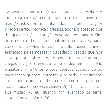
Cantava um poeta (33): «O ladrão da esquerda e o
ladrão da direita/ não sentiam senão os cravos nas
mãos/ Cristo, porém, sentia a dor dada pela salvação/
o lado aberto, o coração trespassado/ É o coração que
lhe queimava. / Um coração devorado pelo amor». Sim,
porque ao redor daquele patíbulo parecia ressoar a
voz de Isaias: «Mas foi castigado pelos nossos crimes,
esmagado pelas nossas iniqüidades; o castigo que nos
salva pesou sobre ele, fomos curados pelas suas
chagas […] oferecendo a sua vida em sacrifício
expiatório » (34). Os braços abertos daquele corpo
martirizado querem estreitar a si todo o horizonte,
abraçando a humanidade quase «como uma galinha a
sua ninhada debaixo das asas» (35). De fato era esta a
sua missão: «E eu, quando for levantado da terra,
atrairei todos a Mim» (36).