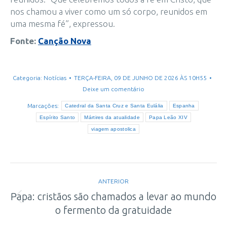
nos chamou a viver como um só corpo, reunidos em
uma mesma fé”, expressou.
Fonte:
Canção Nova
Categoria:
Notícias
TERÇA-FEIRA, 09 DE JUNHO DE 2026 ÀS 10H55
Deixe um comentário
Marcações:
Catedral da Santa Cruz e Santa Eulália
Espanha
Espírito Santo
Mártires da atualidade
Papa Leão XIV
viagem apostolica
Navegação
ANTERIOR
de
Papa: cristãos são chamados a levar ao mundo
Post
o fermento da gratuidade
post:
anterior: