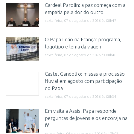
Cardeal Parolin: a paz começa com a
empatia pela dor do outro
sexta-feira, 07 de agosto de 2026 às 08h47
O Papa Leão na França: programa,
logotipo e lema da viagem
sexta-feira, 07 de agosto de 2026 às 08h40
Castel Gandolfo: missas e procissão
fluvial em agosto com participação
do Papa
sexta-feira, 07 de agosto de 2026 às 08h34
Em visita a Assis, Papa responde
perguntas de jovens e os encoraja na
fé
quinta-feira, 06 de agosto de 2026 às 17h02