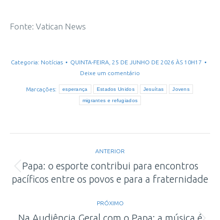
Fonte: Vatican News
Categoria:
Notícias
QUINTA-FEIRA, 25 DE JUNHO DE 2026 ÀS 10H17
Deixe um comentário
Marcações:
esperança
Estados Unidos
Jesuítas
Jovens
migrantes e refugiados
Navegação
ANTERIOR
de
Papa: o esporte contribui para encontros
Post
pacíficos entre os povos e para a fraternidade
post:
anterior:
PRÓXIMO
Na Audiência Geral com o Papa: a música é