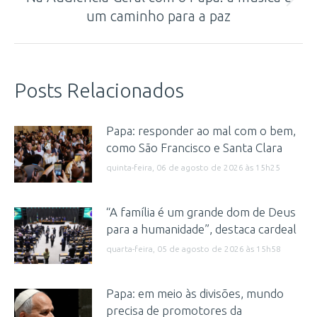
Próximo
um caminho para a paz
post:
Posts Relacionados
Papa: responder ao mal com o bem,
como São Francisco e Santa Clara
quinta-feira, 06 de agosto de 2026 às 15h25
“A família é um grande dom de Deus
para a humanidade”, destaca cardeal
quarta-feira, 05 de agosto de 2026 às 15h58
Papa: em meio às divisões, mundo
precisa de promotores da