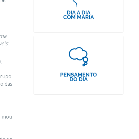
uma
eis:
h,
grupo
ão das
formou
ado de