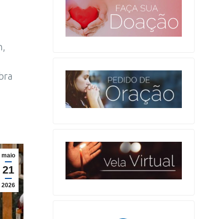
h,
bra
maio
21
2026