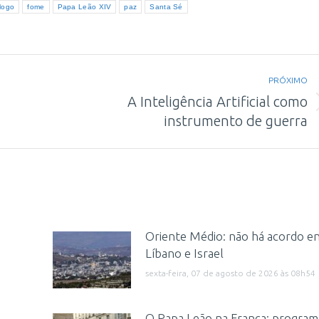
logo
fome
Papa Leão XIV
paz
Santa Sé
PRÓXIMO
A Inteligência Artificial como
Próximo
instrumento de guerra
post:
Oriente Médio: não há acordo en
Líbano e Israel
sexta-feira, 07 de agosto de 2026 às 08h54
a
O Papa Leão na França: program