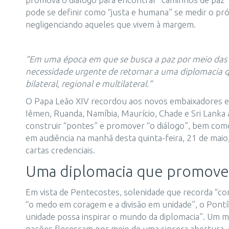
pode se definir como “justa e humana” se medir o pr
negligenciando aqueles que vivem à margem.
“Em uma época em que se busca a paz por meio das 
necessidade urgente de retornar a uma diplomacia q
bilateral, regional e multilateral.”
O Papa Leão XIV recordou aos novos embaixadores ext
Iêmen, Ruanda, Namíbia, Maurício, Chade e Sri Lanka 
construir “pontes” e promover “o diálogo”, bem como
em audiência na manhã desta quinta-feira, 21 de maio
cartas credenciais.
Uma diplomacia que promove
Em vista de Pentecostes, solenidade que recorda “co
“o medo em coragem e a divisão em unidade”, o Pontí
unidade possa inspirar o mundo da diplomacia”. Um mu
nações floresçam por meio de uma sincera abertura