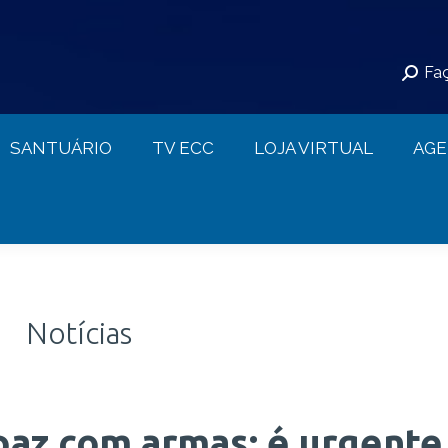
S
SANTUÁRIO
TV ECC
LOJA VIRTUAL
Faç
CONTATO
SANTUÁRIO
TV ECC
LOJA VIRTUAL
AG
Notícias
 paz com armas; é urgente