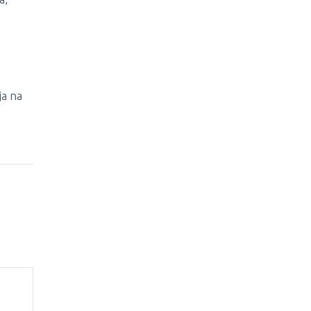
ja na
2