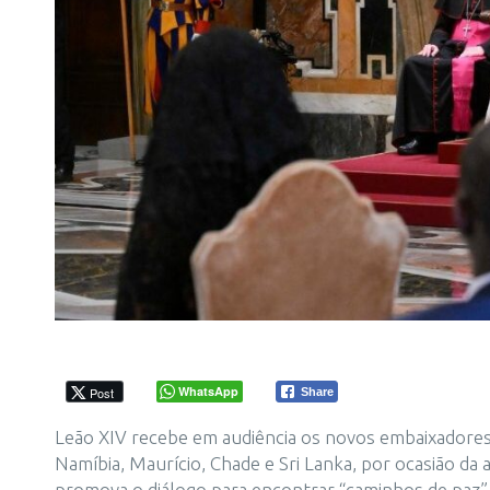
WhatsApp
Post
Share
Leão XIV recebe em audiência os novos embaixadores 
Namíbia, Maurício, Chade e Sri Lanka, por ocasião da 
promova o diálogo para encontrar “caminhos de paz