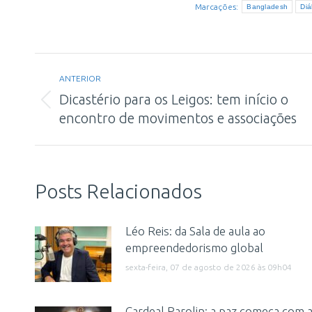
Marcações:
Bangladesh
Diá
Navegação
ANTERIOR
de
Dicastério para os Leigos: tem início o
Post
post:
encontro de movimentos e associações
anterior:
Posts Relacionados
Léo Reis: da Sala de aula ao
empreendedorismo global
sexta-feira, 07 de agosto de 2026 às 09h04
Cardeal Parolin: a paz começa com 