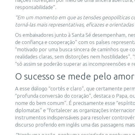
responsabilidade”.
“Em um momento em que as tensões geopolíticas co
torná-las mais representativas, eficazes e orientada
Os embaixadores junto à Santa Sé desempenham, nesse
de confiança e cooperação” com os países representad
“motivado por uma busca sincera de caminhos que con
realidades claras, sem distorções nem hostilidades”. 
“só assim se poderão superar as incompreensões e re
O sucesso se mede pelo amor 
A esse diálogo “cortês e claro”, que certamente per
“profunda conversão do coração”, destaca o Papa, ou s
nome do bem comum”. É precisamente esse “espírito d
diplomatas” e “fortalecer as organizações internacion
instrumentos indispensáveis para resolver controvér
discurso proferido em inglês uma das passagens mais 
“Nenhuma nação, nenhuma sociedade e nenhuma orde