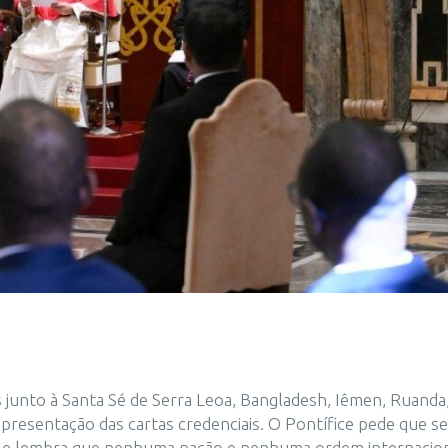
junto à Santa Sé de Serra Leoa, Bangladesh, Iêmen, Ruanda
apresentação das cartas credenciais. O Pontífice pede que se
” e lembra que nenhuma nação e nenhuma ordem internacio