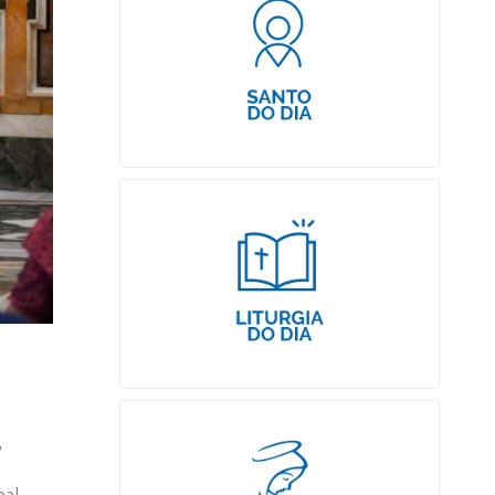
,
nal