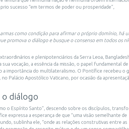
óprio sucesso “em termos de poder ou prosperidade”,
armas como condição para afirmar o próprio domínio, há 
ue promova o diálogo e busque o consenso em todos os nív
raordinários e plenipotenciários da Serra Leoa, Banglades
a sua vocação, a essência da missão, o papel fundamental de
 a importância do multilateralismo. O Pontífice recebeu o 
, no Palácio Apostólico Vaticano, por ocasião da apresentaç
 o diálogo
mo o Espírito Santo”, descendo sobre os discípulos, trans
fice expressa a esperança de que “uma visão semelhante de
ndo, sublinha ele, “onde as relações construtivas entre as
, da promoção do respeito mútuo e de um senso compartilh