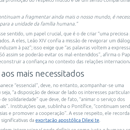
ntinuam a fragmentar ainda mais o nosso mundo, é necess
s para a unidade da família humana.”
 sentido, um papel crucial, que é o de criar “uma preciosa
os. A eles, Leão XIV confia a missão de revigorar um diálo
duzam à paz”; isso exige que “as palavras voltem a express
“Só assim se poderão evitar os mal-entendidos”, afirma o Pap
construir a confiança no contexto das relações internaciona
aos mais necessitados
manece “essencial”, deve, no entanto, acompanhar-se uma
eja, “a disposição de deixar de lado os interesses particula
e solidariedade” que deve, de fato, “animar o serviço dos
ais”. Instituições que, sublinha o Pontífice, “continuam sen
sias e promover a cooperação”. A esse respeito, ele recorda
significativas da
exortação apostólica Dilexi te
.
m internacional pode definir-se como justa e humana se