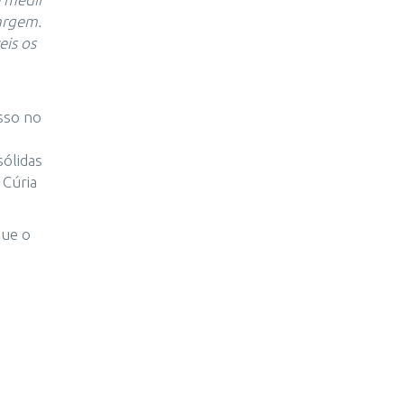
argem.
eis os
sso no
sólidas
 Cúria
que o