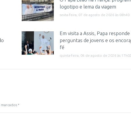
logotipo e lema da viagem
sexta-feira, 07 de agosto de 2026 às 08h40
Em visita a Assis, Papa responde
do
perguntas de jovens e os encora
fé
quinta-feira, 06 de agosto de 2026 às 17h0
ão marcados
*