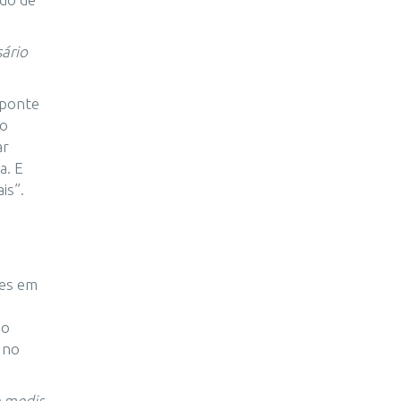
ário
 ponte
go
ar
a. E
is”.
res em
do
 no
 medir