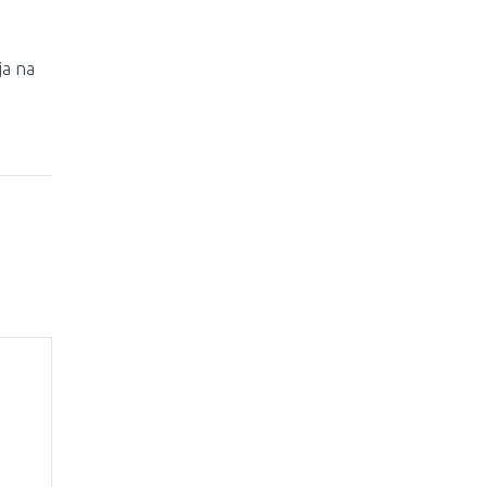
ja na
2