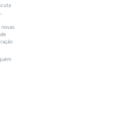
scuta
,
o novas
ade
oração
lguém