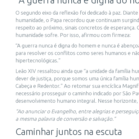
“A guerra nunca é digna do 
O segundo eixo da reflexão foi dedicado à paz. Diante
humanidade, o Papa recordou que continuam surgindo 
respeito ao próximo, sinais concretos de esperança. 
humanidade sofre. Por isso, afirmou com firmeza:
“A guerra nunca é digna do homem e nunca é abençoad
para resolver os conflitos como seres humanos e n
hipertecnológicas.”
Leão XIV ressaltou ainda que “a unidade da família h
dever de justiça, porque somos uma única família hu
Cabeça e Redentor.” Ao retomar sua encíclica Magnif
necessário prosseguir o caminho indicado por São Pa
desenvolvimento humano integral. Nesse horizonte,
“Ao anunciar o Evangelho, entre alegrias e perseguiç
a mesma palavra de conversão e salvação.”
Caminhar juntos na escuta