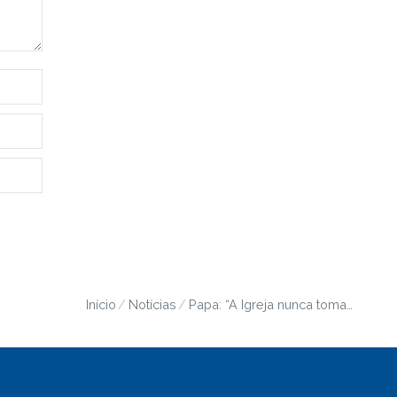
Início
Notícias
Papa: “A Igreja nunca toma…
Você está aqui: