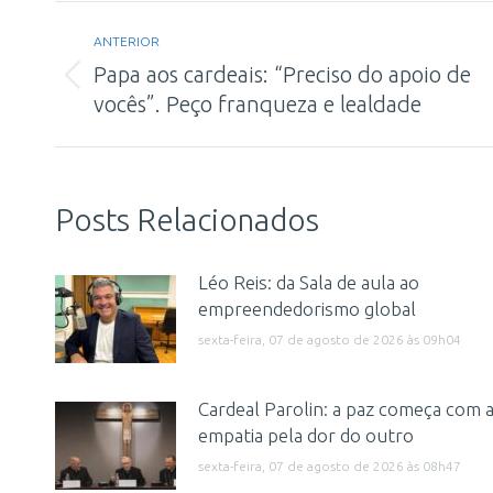
Navegação
ANTERIOR
de
Papa aos cardeais: “Preciso do apoio de
Post
post:
vocês”. Peço franqueza e lealdade
anterior:
Posts Relacionados
Léo Reis: da Sala de aula ao
empreendedorismo global
sexta-feira, 07 de agosto de 2026 às 09h04
Cardeal Parolin: a paz começa com 
empatia pela dor do outro
sexta-feira, 07 de agosto de 2026 às 08h47