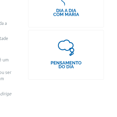
da a
tade
 é um
a
ou ser
um
dirige