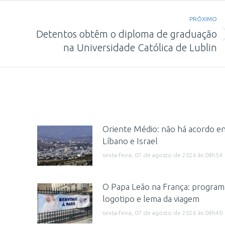
PRÓXIMO
Detentos obtêm o diploma de graduação
Próximo
na Universidade Católica de Lublin
post:
Oriente Médio: não há acordo en
Líbano e Israel
sexta-feira, 07 de agosto de 2026 às 08h54
a
O Papa Leão na França: program
logotipo e lema da viagem
sexta-feira, 07 de agosto de 2026 às 08h40