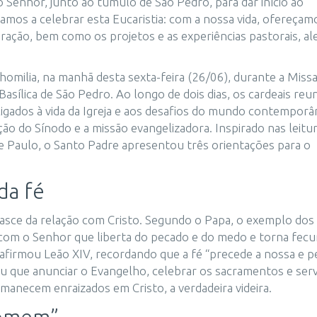
 Senhor, junto ao túmulo de São Pedro, para dar início ao
amos a celebrar esta Eucaristia: com a nossa vida, ofereçam
ação, bem como os projetos e as experiências pastorais, al
homilia, na manhã desta sexta-feira (26/06), durante a Miss
Basílica de São Pedro. Ao longo de dois dias, os cardeais reu
ligados à vida da Igreja e aos desafios do mundo contemporâ
o do Sínodo e a missão evangelizadora. Inspirado nas leitu
 e Paulo, o Santo Padre apresentou três orientações para o
da fé
 nasce da relação com Cristo. Segundo o Papa, o exemplo dos
om o Senhor que liberta do pecado e do medo e torna fecu
ta”, afirmou Leão XIV, recordando que a fé “precede a nossa e 
u que anunciar o Evangelho, celebrar os sacramentos e serv
necem enraizados em Cristo, a verdadeira videira.