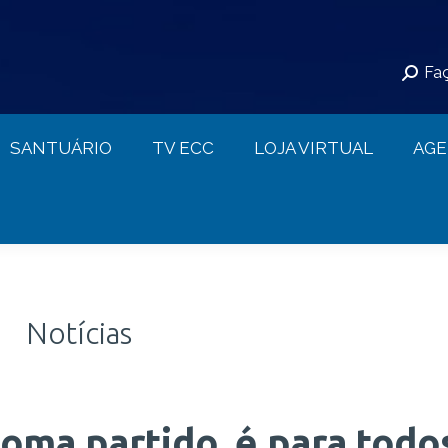
S
SANTUÁRIO
TV ECC
LOJA VIRTUAL
Faç
CONTATO
SANTUÁRIO
TV ECC
LOJA VIRTUAL
AG
Notícias
toma partido, é para todo