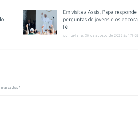
Em visita a Assis, Papa responde
do
perguntas de jovens e os encora
fé
quinta-feira, 06 de agosto de 2026 às 17h0
ão marcados
*