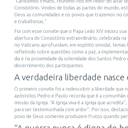
“Caríssimos irmãos, reunimo-nos em redor do altar do
Consistório. Vindos de todas as partes do mundo, est
Deus as comunidades e os povos que trazemos no cor
e trabalhosas.”
Foi com esse convite que o Papa Leão XIV iniciou sua 
abertura do Consistório extraordinário, celebrada na 
no Vaticano aprofundam, em espírito sinodal, temas 
refletindo sobre questões como a paz, a implementaçã
dia e na proximidade da solenidade dos Santos Pedro
discernimento dos participantes.
A verdadeira liberdade nasce 
O primeiro convite foi a redescobrir a liberdade que
apóstolos Pedro e Paulo recorda que é a comunhão c
missão da Igreja. “A Igreja viva é a Igreja que acredi
para ser testemunhada com ardor”. Por isso, destaco
povo de Deus somente produzem frutos quando perma