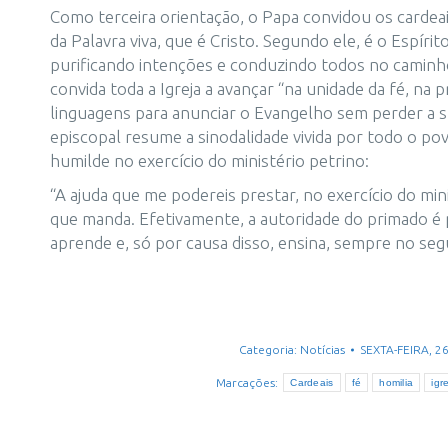
Como terceira orientação, o Papa convidou os cardeai
da Palavra viva, que é Cristo. Segundo ele, é o Espírit
purificando intenções e conduzindo todos no camin
convida toda a Igreja a avançar “na unidade da fé, na
linguagens para anunciar o Evangelho sem perder a s
episcopal resume a sinodalidade vivida por todo o po
humilde no exercício do ministério petrino:
“A ajuda que me podereis prestar, no exercício do m
que manda. Efetivamente, a autoridade do primado é p
aprende e, só por causa disso, ensina, sempre no se
Categoria:
Notícias
SEXTA-FEIRA, 
Marcações:
Cardeais
fé
homilia
igr