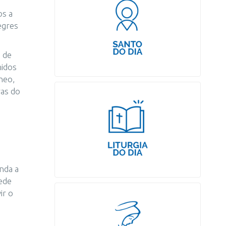
os a
egres
a de
nidos
neo,
ras do
nda a
pede
ir o