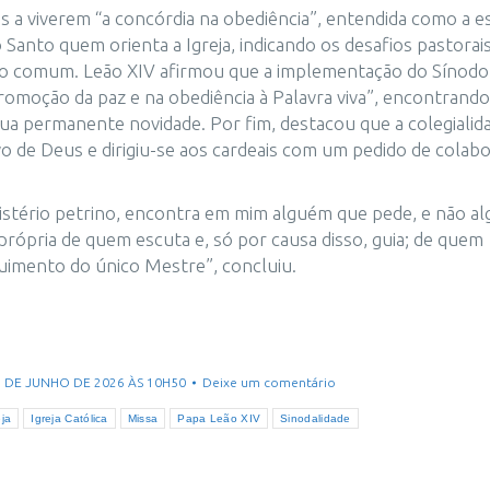
s a viverem “a concórdia na obediência”, entendida como a e
o Santo quem orienta a Igreja, indicando os desafios pastorais
ho comum. Leão XIV afirmou que a implementação do Sínodo
 promoção da paz e na obediência à Palavra viva”, encontrand
ua permanente novidade. Por fim, destacou que a colegialid
vo de Deus e dirigiu-se aos cardeais com um pedido de colab
inistério petrino, encontra em mim alguém que pede, e não a
rópria de quem escuta e, só por causa disso, guia; de quem
guimento do único Mestre”, concluiu.
26 DE JUNHO DE 2026 ÀS 10H50
Deixe um comentário
eja
Igreja Católica
Missa
Papa Leão XIV
Sinodalidade