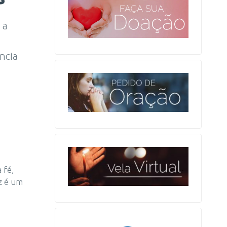
 a
ncia
 fé,
z é um