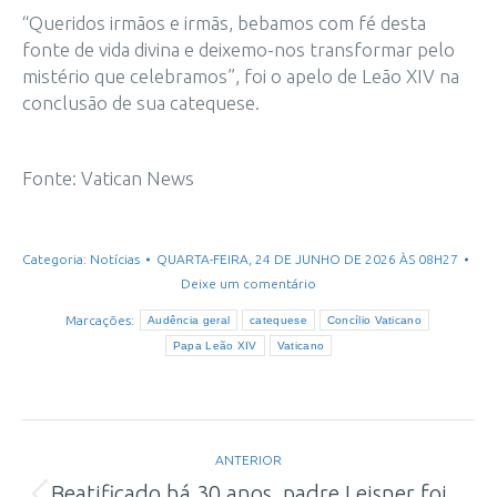
“Queridos irmãos e irmãs, bebamos com fé desta
fonte de vida divina e deixemo-nos transformar pelo
mistério que celebramos”, foi o apelo de Leão XIV na
conclusão de sua catequese.
Fonte: Vatican News
Categoria:
Notícias
QUARTA-FEIRA, 24 DE JUNHO DE 2026 ÀS 08H27
Deixe um comentário
Marcações:
Audência geral
catequese
Concílio Vaticano
Papa Leão XIV
Vaticano
Navegação
ANTERIOR
de
Beatificado há 30 anos, padre Leisner foi