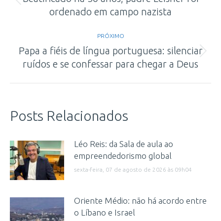
Post
ordenado em campo nazista
post:
anterior:
PRÓXIMO
Papa a fiéis de língua portuguesa: silenciar
Próximo
ruídos e se confessar para chegar a Deus
post:
Posts Relacionados
Léo Reis: da Sala de aula ao
empreendedorismo global
sexta-feira, 07 de agosto de 2026 às 09h04
Oriente Médio: não há acordo entre
o Líbano e Israel