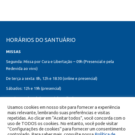
HORÁRIOS DO SANTUÁRIO
MISSAS
Segunda: Missa por Cura e Libertação – 09h (Presencial e pela
Redevida ao vivo)
De terça a sexta: 8h, 12h e 18:30 (online e presencial)
Sábados: 12h e 19h (presencial)
Domingos: 8h, 10h (presencial e online)
12h, 18h30 (presencial)
Usamos cookies em nosso site para fornecer a experiência
mais relevante, lembrando suas preferências e visitas
Missa do Sagrado Coração de Jesus:
repetidas. Ao clicar em “Aceitar todos”, você concorda com o
Toda primeira sexta-feira do mês – 8h, 12h e 19h (online e presencial)
uso de TODOS os cookies. No entanto, você pode visitar
"Configurações de cookies" para fornecer um consentimento
controlado. Para saber mais, consulte nossa
Política de