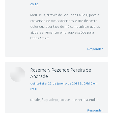
09:10
Meu Deus, através de São João Paulo II, peço a
conversão de meus sobrinhos, e tire de perto
deles qualquer tipo de má companhia,e que os
ajude a arrumar um emprego e saúde para
todos.Amém
Responder
Rosemary Rezende Pereira de
Andrade
disse:
quinta-feira, 22 de janeiro de 2015 às 09h10 em
09:10
Desde já agradeço, pois sei que serei atendida.
Responder