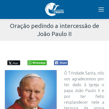
Oração pedindo a intercessão de
João Paulo II
Você
está
aqui:
WhatsApp
Post
Share
Ó Trindade Santa, nós
vos agradecemos por
ter dado à Igreja o
papa João Paulo II e
por ter feito
resplandecer nele a
ternura da vossa