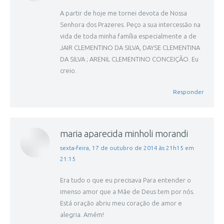
A partir de hoje me tornei devota de Nossa
Senhora dos Prazeres. Peço a sua intercessão na
vida de toda minha família especialmente a de
JAIR CLEMENTINO DA SILVA, DAYSE CLEMENTINA
DA SILVA ; ARENIL CLEMENTINO CONCEIÇÃO. Eu
creio.
Responder
maria aparecida minholi morandi
disse:
sexta-feira, 17 de outubro de 2014 às 21h15 em
21:15
Era tudo o que eu precisava Para entender o
imenso amor que a Mãe de Deus tem por nós.
Está oração abriu meu coração de amor e
alegria. Amém!