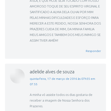
A ELA, E QUE HOJE SEJA TOCADO COM VOSSO
AMOROSO TOQUE DE SEU ESPIRITO VIRGINAL E
SANTIFICADO A ALMA DELA OLHAI POR MIM
PELAS MINHAS DIFICULDADES E ESFORÇO PARA
MERECER A ESTE PEDIDO, NOSSA SENHORA DOS
PRAZERES CUIDA DE MIM, DA MINHA FAMILIA
MEUS AMIGOS E TAMBEM DOS MEUS INIMIGO SE
ASSIM TIVER AMÉM!
Responder
adelide alves de souza
disse:
quinta-feira, 17 de março de 2016 às 07h55 em
07:55
A minha vó assiste todos os dias gostaria de
receber a imagem de Nossa Senhora dos
Prazeres.