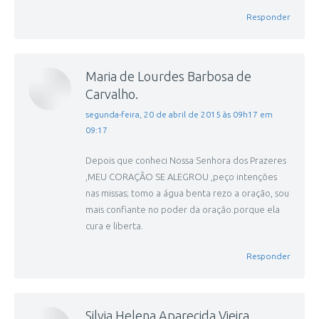
Responder
Maria de Lourdes Barbosa de
Carvalho.
disse:
segunda-feira, 20 de abril de 2015 às 09h17 em
09:17
Depois que conheci Nossa Senhora dos Prazeres
,MEU CORAÇÃO SE ALEGROU ,peço intenções
nas missas; tomo a água benta rezo a oração, sou
mais confiante no poder da oração.porque ela
cura e liberta.
Responder
Silvia Helena Aparecida Vieira