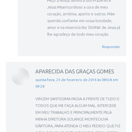
Peço a Nossa Senhora dos Prazeres e
Jesus Misericordioso a cura de meu
coração, arritmia, aperto e outros. Mãe
querida confiante em vossa bondade,
amor e na misericórdia ‘DIVINA’ de Jesus já
lhe agradeço de todo meu coração.
Responder
APARECIDA DAS GRAÇAS GOMES
disse:
quinta-feira, 25 de fevereiro de 2016 às 09h28 em
09:28
VIRGEM SANTISSIMA PASSA A FRENTE DE TUDO E
TODOS QUE ME FAÇA ALGUM MAL, INTERCEDE
EM MEU TRABALHO E PRINCIPALMENTE PELA
MINHA DIRETORA SOLANGE MONTEOLIVA
DÁRTORA, PARA ATENDA O MEU PEDIDO QUE FIZ