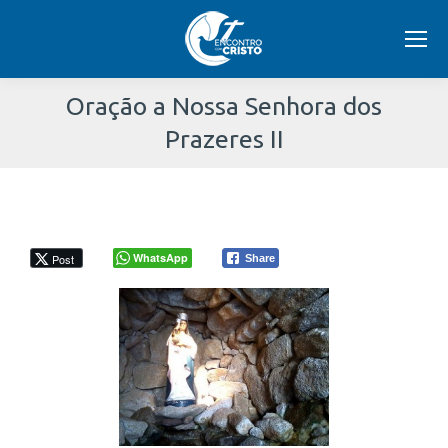
Oração a Nossa Senhora dos
Prazeres II
Você
está
aqui:
WhatsApp
Post
Share