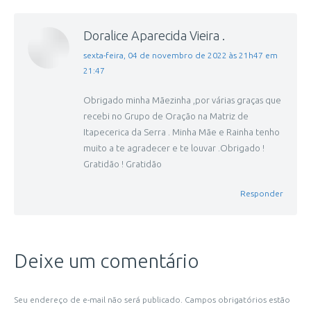
Doralice Aparecida Vieira .
disse:
sexta-feira, 04 de novembro de 2022 às 21h47 em
21:47
Obrigado minha Mãezinha ,por várias graças que
recebi no Grupo de Oração na Matriz de
Itapecerica da Serra . Minha Mãe e Rainha tenho
muito a te agradecer e te louvar .Obrigado !
Gratidão ! Gratidão
Responder
Deixe um comentário
Seu endereço de e-mail não será publicado. Campos obrigatórios estão