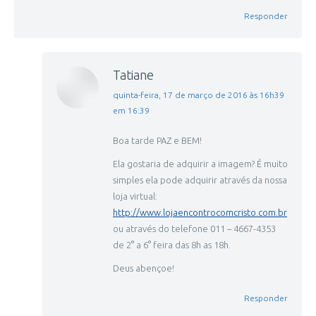
Responder
Tatiane
disse:
quinta-feira, 17 de março de 2016 às 16h39
em 16:39
Boa tarde PAZ e BEM!
Ela gostaria de adquirir a imagem? É muito
simples ela pode adquirir através da nossa
loja virtual:
http://www.lojaencontrocomcristo.com.br
ou através do telefone 011 – 4667-4353
de 2° a 6° feira das 8h as 18h.
Deus abençoe!
Responder