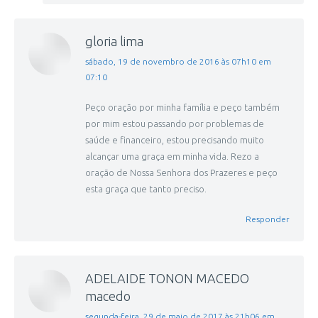
gloria lima
disse:
sábado, 19 de novembro de 2016 às 07h10 em
07:10
Peço oração por minha família e peço também
por mim estou passando por problemas de
saúde e financeiro, estou precisando muito
alcançar uma graça em minha vida. Rezo a
oração de Nossa Senhora dos Prazeres e peço
esta graça que tanto preciso.
Responder
ADELAIDE TONON MACEDO
macedo
disse:
segunda-feira, 29 de maio de 2017 às 21h06 em