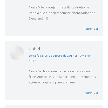
Nossa Mãe protejam meus filhos Arielson e
Isabela que ele sejam sempre abençoados por
Deus, amém!!!
Responder
isabel
disse:
terça-feira, 08 de agosto de 2017 às 10h46 em
10:46
Nossa Senhora, orientai os corações dos meus
filhos Arielson e Isabela guiai seus pensamentos e
ações e dirigi seus passos, amém!
Responder