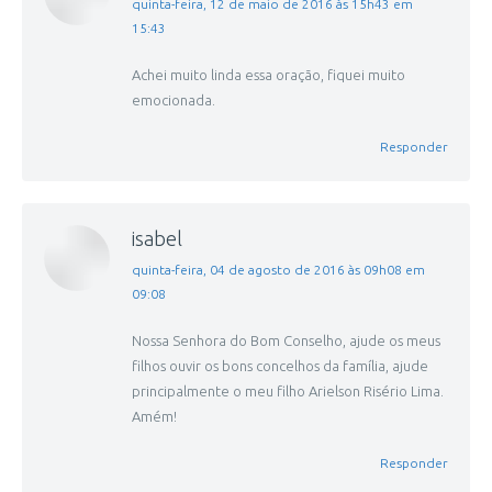
disse:
quinta-feira, 12 de maio de 2016 às 15h43 em
15:43
Achei muito linda essa oração, fiquei muito
emocionada.
Responder
isabel
disse:
quinta-feira, 04 de agosto de 2016 às 09h08 em
09:08
Nossa Senhora do Bom Conselho, ajude os meus
filhos ouvir os bons concelhos da família, ajude
principalmente o meu filho Arielson Risério Lima.
Amém!
Responder