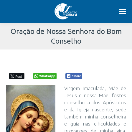
Oração de Nossa Senhora do Bom
Conselho
Você
está
aqui:
WhatsApp
Post
Share
Virgem Imaculada, Mãe de
Jesus e nossa Mãe, fostes
conselheira dos Apóstolos
e da Igreja nascente, sede
também minha conselheira
e guia nas dificuldades e
provações de minha vida.