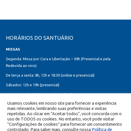
HORÁRIOS DO SANTUÁRIO
MISSAS
Segunda: Missa por Cura e Libertação – 09h (Presencial e pela
Redevida ao vivo)
De terça a sexta: 8h, 12h e 18:30 (online e presencial)
Sábados: 12h e 19h (presencial)
Domingos: 8h, 10h (presencial e online)
12h, 18h30 (presencial)
Usamos cookies em nosso site para fornecer a experiência
mais relevante, lembrando suas preferências e visitas
Missa do Sagrado Coração de Jesus:
repetidas. Ao clicar em “Aceitar todos”, você concorda com o
Toda primeira sexta-feira do mês – 8h, 12h e 19h (online e presencial)
uso de TODOS os cookies. No entanto, você pode visitar
"Configurações de cookies" para fornecer um consentimento
controlado. Para saber mais, consulte nossa
Política de