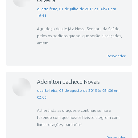
Oliveira
disse:
quarta-feira, 01 de julho de 2015 às 16h41 em
16:41
Agradeço desde já a Nossa Senhora da Saúde,
pelos os pedidos que sei que serão alcançados,
amém
Responder
Adenilton pacheco Novais
disse:
quarta-feira, 05 de agosto de 2015 às 02h06 em
02:06
Achei linda as orações e continue sempre
fazendo com que nossos fiéis se alegrem com
lindas orações, parabéns!
Responder