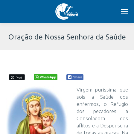
Oração de Nossa Senhora da Saúde
Você
está
aqui:
WhatsApp
Post
Share
Virgem puríssima, que
sois a Saúde dos
enfermos, o Refugio
dos pecadores, a
Consoladora dos
aflitos e a Despenseira
de todas as graças. Na