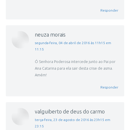
Responder
neuza morais
disse:
segunda-feira, 04 de abril de 2016 às 11h15 em
11:15
Ó Senhora Poderosa intercede junto ao Pai por
Ana Catarina para ela sair desta crise de asma.
Amém!
Responder
valguiberto de deus do carmo
disse:
terça-feira, 23 de agosto de 2016 às 23h15 em
23:15