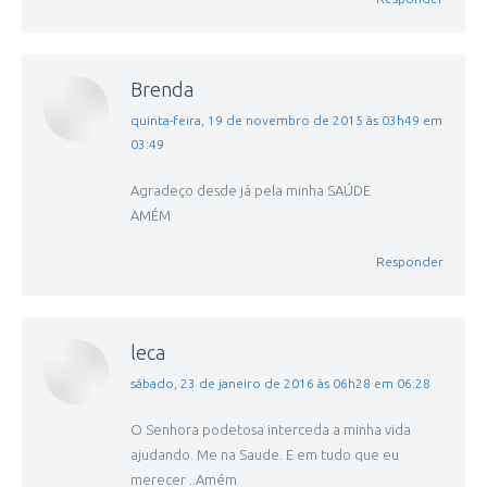
Brenda
disse:
quinta-feira, 19 de novembro de 2015 às 03h49 em
03:49
Agradeço desde já pela minha SAÚDE
AMÉM
Responder
leca
disse:
sábado, 23 de janeiro de 2016 às 06h28 em 06:28
O Senhora podetosa interceda a minha vida
ajudando. Me na Saude. E em tudo que eu
merecer ..Amém