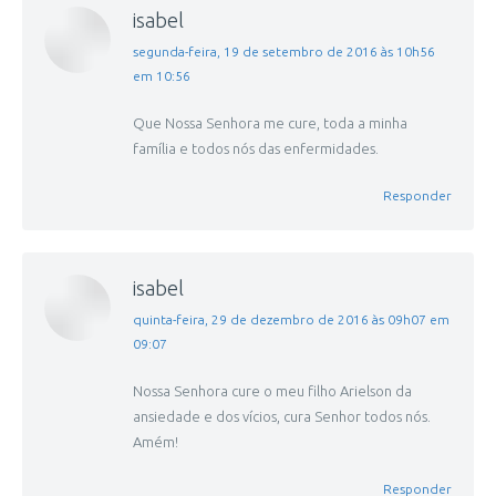
isabel
disse:
segunda-feira, 19 de setembro de 2016 às 10h56
em 10:56
Que Nossa Senhora me cure, toda a minha
família e todos nós das enfermidades.
Responder
isabel
disse:
quinta-feira, 29 de dezembro de 2016 às 09h07 em
09:07
Nossa Senhora cure o meu filho Arielson da
ansiedade e dos vícios, cura Senhor todos nós.
Amém!
Responder