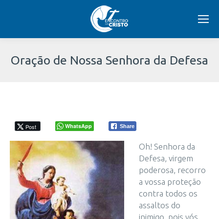
Oração de Nossa Senhora da Defesa
Você
está
aqui:
WhatsApp
Post
Share
Oh! Senhora da
Defesa, virgem
poderosa, recorro
a vossa proteção
contra todos os
assaltos do
inimigo, pois vós