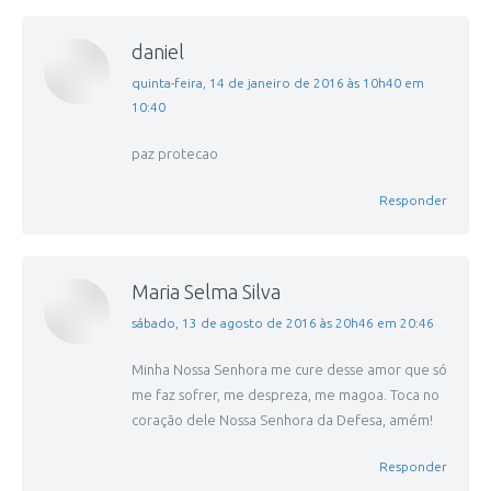
daniel
disse:
quinta-feira, 14 de janeiro de 2016 às 10h40 em
10:40
paz protecao
Responder
Maria Selma Silva
disse:
sábado, 13 de agosto de 2016 às 20h46 em 20:46
Minha Nossa Senhora me cure desse amor que só
me faz sofrer, me despreza, me magoa. Toca no
coração dele Nossa Senhora da Defesa, amém!
Responder