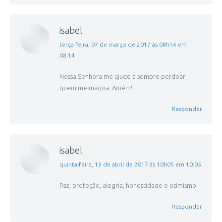
isabel
disse:
terça-feira, 07 de março de 2017 às 08h14 em
08:14
Nossa Senhora me ajude a sempre perdoar
quem me magoa. Amém!
Responder
isabel
disse:
quinta-feira, 13 de abril de 2017 às 10h05 em 10:05
Paz, proteção, alegria, honestidade e otimismo.
Responder