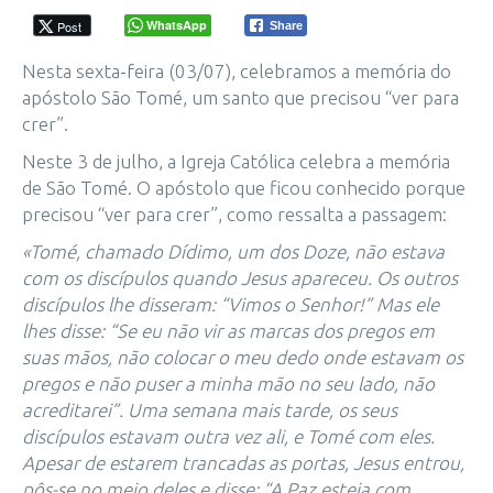
WhatsApp
Post
Share
Nesta sexta-feira (03/07), celebramos a memória do
apóstolo São Tomé, um santo que precisou “ver para
crer”.
Neste 3 de julho, a Igreja Católica celebra a memória
de São Tomé. O apóstolo que ficou conhecido porque
precisou “ver para crer”, como ressalta a passagem:
«Tomé, chamado Dídimo, um dos Doze, não estava
com os discípulos quando Jesus apareceu. Os outros
discípulos lhe disseram: “Vimos o Senhor!” Mas ele
lhes disse: “Se eu não vir as marcas dos pregos em
suas mãos, não colocar o meu dedo onde estavam os
pregos e não puser a minha mão no seu lado, não
acreditarei”. Uma semana mais tarde, os seus
discípulos estavam outra vez ali, e Tomé com eles.
Apesar de estarem trancadas as portas, Jesus entrou,
pôs-se no meio deles e disse: “A Paz esteja com