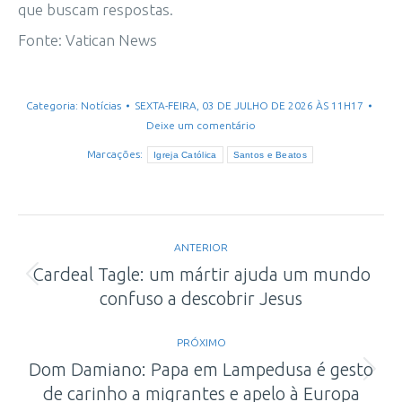
que buscam respostas.
Fonte: Vatican News
Categoria:
Notícias
SEXTA-FEIRA, 03 DE JULHO DE 2026 ÀS 11H17
Deixe um comentário
Marcações:
Igreja Católica
Santos e Beatos
Navegação
ANTERIOR
de
Cardeal Tagle: um mártir ajuda um mundo
Post
confuso a descobrir Jesus
post:
anterior:
PRÓXIMO
Dom Damiano: Papa em Lampedusa é gesto
Próximo
de carinho a migrantes e apelo à Europa
post: