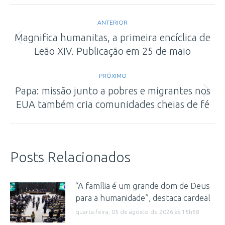
Navegação
ANTERIOR
de
Magnifica humanitas, a primeira encíclica de
Post
Leão XIV. Publicação em 25 de maio
post:
anterior:
PRÓXIMO
Papa: missão junto a pobres e migrantes nos
Próximo
EUA também cria comunidades cheias de fé
post:
Posts Relacionados
“A família é um grande dom de Deus
para a humanidade”, destaca cardeal
quarta-feira, 05 de agosto de 2026 às 15h58