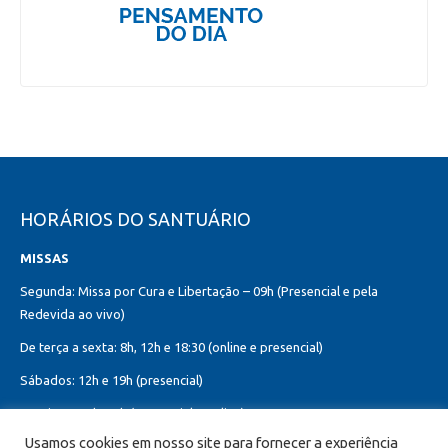
HORÁRIOS DO SANTUÁRIO
MISSAS
Segunda: Missa por Cura e Libertação – 09h (Presencial e pela
Redevida ao vivo)
De terça a sexta: 8h, 12h e 18:30 (online e presencial)
Sábados: 12h e 19h (presencial)
Domingos: 8h, 10h (presencial e online)
12h, 18h30 (presencial)
Usamos cookies em nosso site para fornecer a experiência