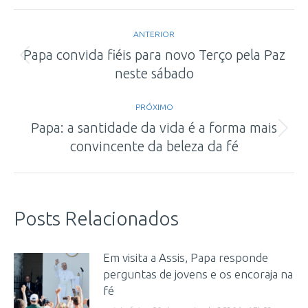
Navegação
ANTERIOR
de
Papa convida fiéis para novo Terço pela Paz
Post
neste sábado
post:
anterior:
PRÓXIMO
Papa: a santidade da vida é a forma mais
Próximo
convincente da beleza da fé
post:
Posts Relacionados
Em visita a Assis, Papa responde
perguntas de jovens e os encoraja na
fé