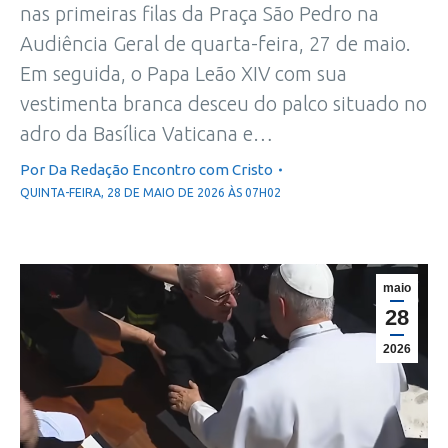
nas primeiras filas da Praça São Pedro na
Audiência Geral de quarta-feira, 27 de maio.
Em seguida, o Papa Leão XIV com sua
vestimenta branca desceu do palco situado no
adro da Basílica Vaticana e…
Por
Da Redação Encontro com Cristo
QUINTA-FEIRA, 28 DE MAIO DE 2026 ÀS 07H02
maio
28
2026