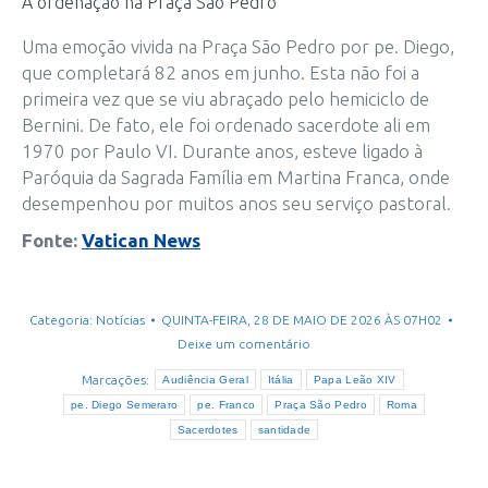
A ordenação na Praça São Pedro
Uma emoção vivida na Praça São Pedro por pe. Diego,
que completará 82 anos em junho. Esta não foi a
primeira vez que se viu abraçado pelo hemiciclo de
Bernini. De fato, ele foi ordenado sacerdote ali em
1970 por Paulo VI. Durante anos, esteve ligado à
Paróquia da Sagrada Família em Martina Franca, onde
desempenhou por muitos anos seu serviço pastoral.
Fonte:
Vatican News
Categoria:
Notícias
QUINTA-FEIRA, 28 DE MAIO DE 2026 ÀS 07H02
Deixe um comentário
Marcações:
Audiência Geral
Itália
Papa Leão XIV
pe. Diego Semeraro
pe. Franco
Praça São Pedro
Roma
Sacerdotes
santidade