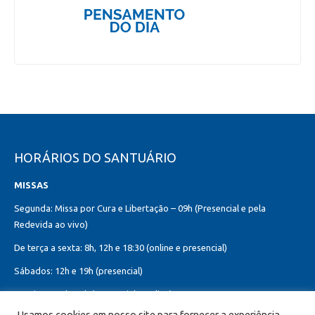
HORÁRIOS DO SANTUÁRIO
MISSAS
Segunda: Missa por Cura e Libertação – 09h (Presencial e pela
Redevida ao vivo)
De terça a sexta: 8h, 12h e 18:30 (online e presencial)
Sábados: 12h e 19h (presencial)
Domingos: 8h, 10h (presencial e online)
12h, 18h30 (presencial)
Usamos cookies em nosso site para fornecer a experiência