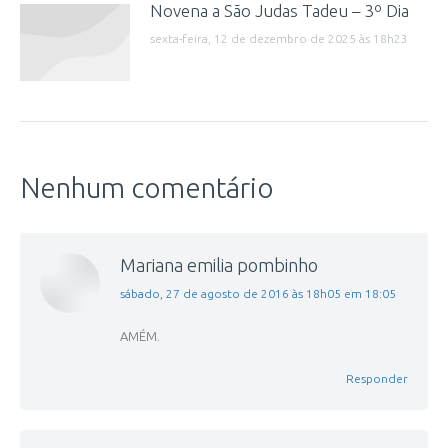
Novena a São Judas Tadeu – 3º Dia
sexta-feira, 12 de dezembro de 2025 às 18h23
Nenhum comentário
Mariana emilia pombinho
disse:
sábado, 27 de agosto de 2016 às 18h05 em 18:05
AMÉM.
Responder