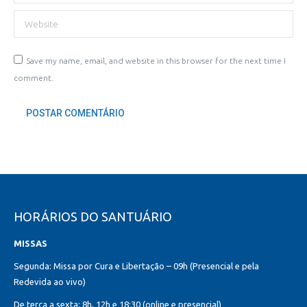
Website
Save my name, email, and website in this browser for the next time I
comment.
POSTAR COMENTÁRIO
HORÁRIOS DO SANTUÁRIO
MISSAS
Segunda: Missa por Cura e Libertação – 09h (Presencial e pela
Redevida ao vivo)
De terça a sexta: 8h, 12h e 18:30 (online e presencial)