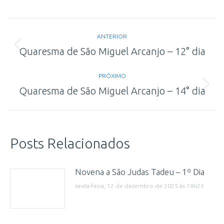
Navegação
ANTERIOR
de
Post
Quaresma de São Miguel Arcanjo – 12° dia
anterior:
post:
PRÓXIMO
Próximo
Quaresma de São Miguel Arcanjo – 14° dia
post:
Posts Relacionados
Novena a São Judas Tadeu – 1º Dia
sexta-feira, 12 de dezembro de 2025 às 18h23