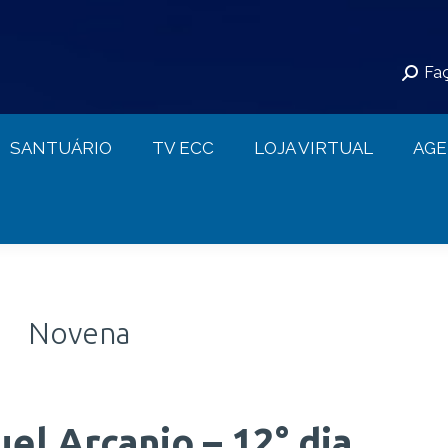
S
SANTUÁRIO
TV ECC
LOJA VIRTUAL
Faç
CONTATO
SANTUÁRIO
TV ECC
LOJA VIRTUAL
AG
Novena
l Arcanjo – 12° dia