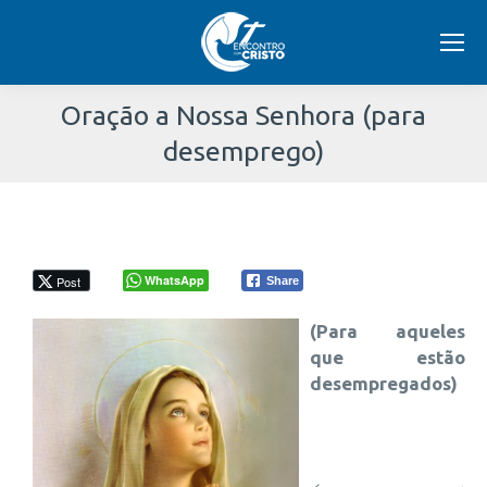
Oração a Nossa Senhora (para
desemprego)
Você
está
aqui:
WhatsApp
Post
Share
(Para aqueles
que estão
desempregados)