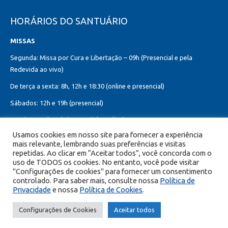
HORÁRIOS DO SANTUÁRIO
MISSAS
Segunda: Missa por Cura e Libertação – 09h (Presencial e pela
Redevida ao vivo)
De terça a sexta: 8h, 12h e 18:30 (online e presencial)
Sábados: 12h e 19h (presencial)
Domingos: 8h, 10h (presencial e online)
12h, 18h30 (presencial)
Usamos cookies em nosso site para fornecer a experiência
mais relevante, lembrando suas preferências e visitas
Missa do Sagrado Coração de Jesus:
repetidas. Ao clicar em “Aceitar todos”, você concorda com o
Toda primeira sexta-feira do mês – 8h, 12h e 19h (online e presencial)
uso de TODOS os cookies. No entanto, você pode visitar
"Configurações de cookies" para fornecer um consentimento
controlado. Para saber mais, consulte nossa
Política de
Privacidade
e nossa
Política de Cookies
.
© Copyright 2026 Portal Encontro com Cristo - Todos os direitos
Configurações de Cookies
Aceitar todos
reservados.
DESENVOLVIDO POR MAX DESIGN