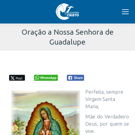
Oração a Nossa Senhora de
Guadalupe
Você
está
aqui:
WhatsApp
Post
Share
Perfeita, sempre
Virgem Santa
Maria,
Mãe do Verdadeiro
Deus, por quem se
vive.