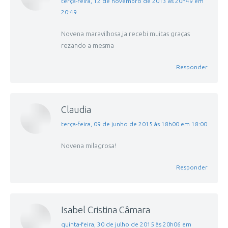
disse:
terça-feira, 12 de novembro de 2013 às 20h49 em
20:49
Novena maravilhosa,ja recebi muitas graças
rezando a mesma
Responder
Claudia
disse:
terça-feira, 09 de junho de 2015 às 18h00 em 18:00
Novena milagrosa!
Responder
Isabel Cristina Câmara
disse:
quinta-feira, 30 de julho de 2015 às 20h06 em