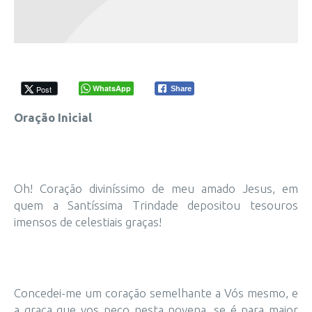
WhatsApp
Post
Share
Oração Inicial
Oh! Coração diviníssimo de meu amado Jesus, em
quem a Santíssima Trindade depositou tesouros
imensos de celestiais graças!
Concedei-me um coração semelhante a Vós mesmo, e
a graça que vos peço nesta novena, se é para maior