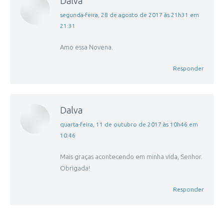
Dalva
disse:
segunda-feira, 28 de agosto de 2017 às 21h31 em
21:31
Amo essa Novena.
Responder
Dalva
disse:
quarta-feira, 11 de outubro de 2017 às 10h46 em
10:46
Mais graças acontecendo em minha vida, Senhor.
Obrigada!
Responder