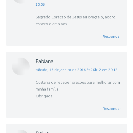
20:06
Sagrado Coração de Jesus eu cPeçreio, adoro,
espero e amo-vos.
Responder
Fabiana
disse:
sábado, 16 de janeiro de 2016 às 20h12 em 20:12
Gostaria de receber orações para melhorar com
minha família!
Obrigada!
Responder