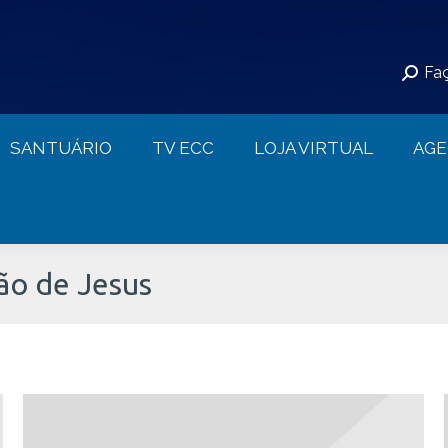
S
SANTUÁRIO
TV ECC
LOJA VIRTUAL
Faç
CONTATO
SANTUÁRIO
TV ECC
LOJA VIRTUAL
AG
ão de Jesus