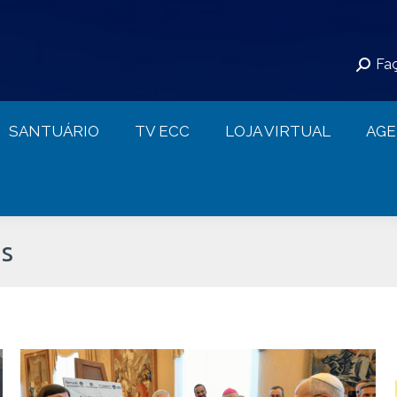
S
SANTUÁRIO
TV ECC
LOJA VIRTUAL
Faç
CONTATO
SANTUÁRIO
TV ECC
LOJA VIRTUAL
AG
as