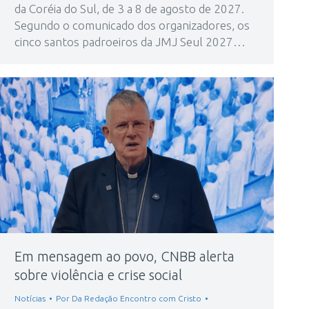
da Coréia do Sul, de 3 a 8 de agosto de 2027.
Segundo o comunicado dos organizadores, os
cinco santos padroeiros da JMJ Seul 2027…
Em mensagem ao povo, CNBB alerta
sobre violência e crise social
Notícias
Por
Da Redação Encontro com Cristo