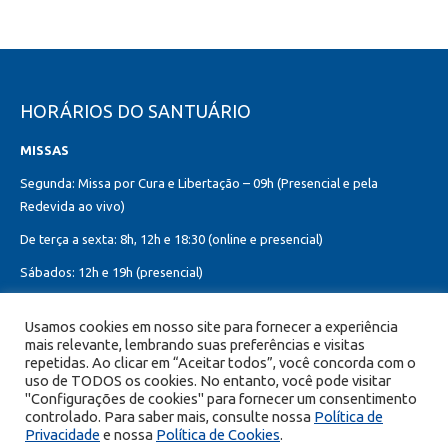
HORÁRIOS DO SANTUÁRIO
MISSAS
Segunda: Missa por Cura e Libertação – 09h (Presencial e pela
Redevida ao vivo)
De terça a sexta: 8h, 12h e 18:30 (online e presencial)
Sábados: 12h e 19h (presencial)
Domingos: 8h, 10h (presencial e online)
Usamos cookies em nosso site para fornecer a experiência
12h, 18h30 (presencial)
mais relevante, lembrando suas preferências e visitas
repetidas. Ao clicar em “Aceitar todos”, você concorda com o
Missa do Sagrado Coração de Jesus:
uso de TODOS os cookies. No entanto, você pode visitar
Toda primeira sexta-feira do mês – 8h, 12h e 19h (online e presencial)
"Configurações de cookies" para fornecer um consentimento
controlado. Para saber mais, consulte nossa
Política de
Privacidade
e nossa
Política de Cookies
.