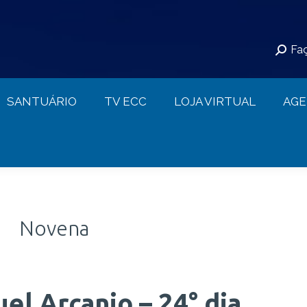
S
SANTUÁRIO
TV ECC
LOJA VIRTUAL
Faç
CONTATO
SANTUÁRIO
TV ECC
LOJA VIRTUAL
AG
Novena
l Arcanjo – 24° dia