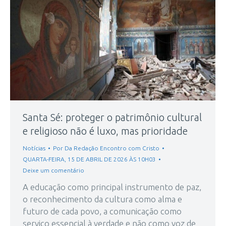
Santa Sé: proteger o patrimônio cultural
e religioso não é luxo, mas prioridade
Notícias
Por
Da Redação Encontro com Cristo
QUARTA-FEIRA, 15 DE ABRIL DE 2026 ÀS 10H03
Deixe um comentário
A educação como principal instrumento de paz,
o reconhecimento da cultura como alma e
futuro de cada povo, a comunicação como
serviço essencial à verdade e não como voz de