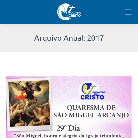
Arquivo Anual:
2017
Você
está
aqui: