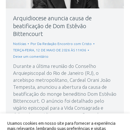
Arquidiocese anuncia causa de
beatificação de Dom Estêvão
Bittencourt
Notícias
Por
Da Redação Encontro com Cristo
TERÇA-FEIRA, 12 DE MAIO DE 2026 ÀS 11H36
Deixe um comentário
Durante a última reunião do Conselho
Arquiepiscopal do Rio de Janeiro (RJ), o
arcebispo metropolitano, Cardeal Orani João
Tempesta, anunciou a abertura da causa de
beatificação do monge beneditino Dom Estêvão
Bittencourt. O anúncio foi detalhado pelo
vigário episcopal para a Vida Consagrada e
delegado arquidiocesano para a Causa dos
Santos, Dom Roberto Lopes. Ele…
Usamos cookies em nosso site para fornecer a experiência
mais relevante, lembrando suas preferências e visitas