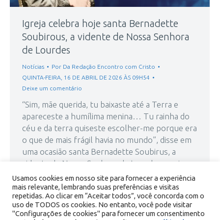
Igreja celebra hoje santa Bernadette
Soubirous, a vidente de Nossa Senhora
de Lourdes
Notícias
Por
Da Redação Encontro com Cristo
QUINTA-FEIRA, 16 DE ABRIL DE 2026 ÀS 09H54
Deixe um comentário
“Sim, mãe querida, tu baixaste até a Terra e
apareceste a humílima menina… Tu rainha do
céu e da terra quiseste escolher-me porque era
o que de mais frágil havia no mundo”, disse em
uma ocasião santa Bernadette Soubirus, a
vidente de Nossa Senhora de Lourdes e cuja
festa se celebra hoje (16). Santa Bernadette…
Usamos cookies em nosso site para fornecer a experiência
mais relevante, lembrando suas preferências e visitas
repetidas. Ao clicar em “Aceitar todos”, você concorda com o
uso de TODOS os cookies. No entanto, você pode visitar
"Configurações de cookies" para fornecer um consentimento