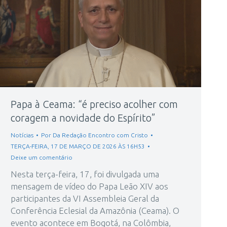
Papa à Ceama: “é preciso acolher com
coragem a novidade do Espírito”
Notícias
Por
Da Redação Encontro com Cristo
TERÇA-FEIRA, 17 DE MARÇO DE 2026 ÀS 16H53
Deixe um comentário
Nesta terça-feira, 17, foi divulgada uma
mensagem de vídeo do Papa Leão XIV aos
participantes da VI Assembleia Geral da
Conferência Eclesial da Amazônia (Ceama). O
evento acontece em Bogotá, na Colômbia,