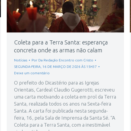
Coleta para a Terra Santa: esperança
concreta onde as armas não calam
Notícias
Por
Da Redação Encontro com Cristo
SEGUNDA-FEIRA, 16 DE MARÇO DE 2026 ÀS 15H37
Deixe um comentário
O prefeito do Dicastério para as Igrejas
Orientais, Cardeal Claudio Gugerotti, escreveu
uma carta motivando a coleta em prol da Terra
Santa, realizada todos os anos na Sexta-feira
Santa. A carta foi publicada nesta segunda-
feira, 16, pela Sala de Imprensa da Santa Sé. “A
Coleta para a Terra Santa, com a inestimável