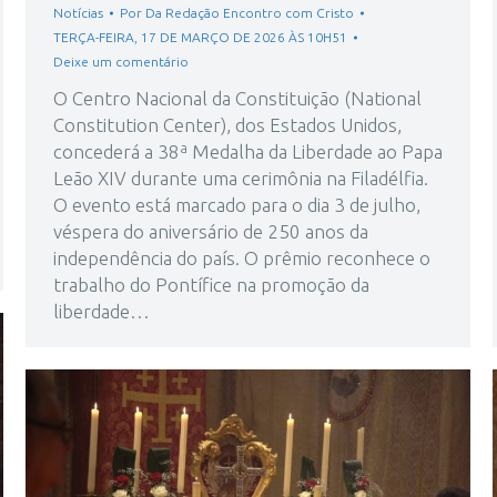
Notícias
Por
Da Redação Encontro com Cristo
TERÇA-FEIRA, 17 DE MARÇO DE 2026 ÀS 10H51
Deixe um comentário
O Centro Nacional da Constituição (National
Constitution Center), dos Estados Unidos,
concederá a 38ª Medalha da Liberdade ao Papa
Leão XIV durante uma cerimônia na Filadélfia.
O evento está marcado para o dia 3 de julho,
véspera do aniversário de 250 anos da
independência do país. O prêmio reconhece o
trabalho do Pontífice na promoção da
liberdade…