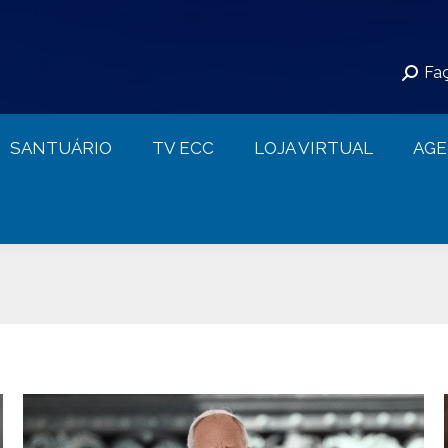
S
SANTUÁRIO
TV ECC
LOJA VIRTUAL
Faç
CONTATO
SANTUÁRIO
TV ECC
LOJA VIRTUAL
AG