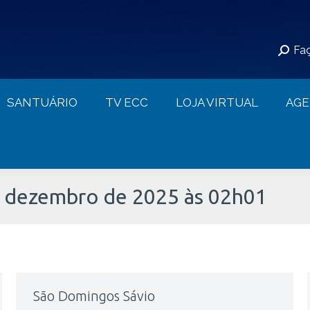
S
SANTUÁRIO
TV ECC
LOJA VIRTUAL
Faç
CONTATO
SANTUÁRIO
TV ECC
LOJA VIRTUAL
AG
e dezembro de 2025 às 02h01
São Domingos Sávio