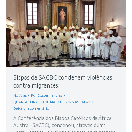
Bispos da SACBC condenam violências
contra migrantes
Notícias
Por
Edson Hengles
QUARTA-FEIRA, 20 DE MAIO DE 2026 ÀS 14H43
Deixe um comentário
A Conferência dos Bispos Católicos da África
Austral (SACBC), condenou, através duma