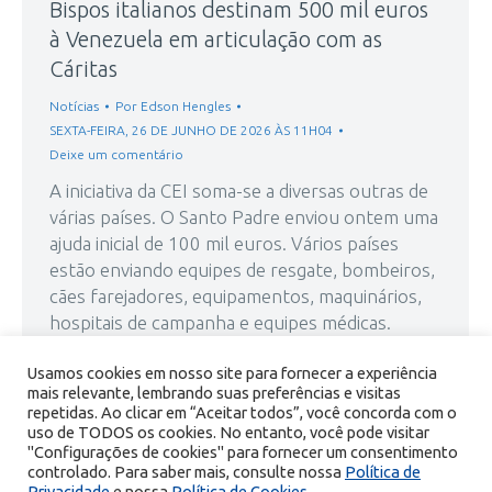
Bispos italianos destinam 500 mil euros
à Venezuela em articulação com as
Cáritas
Notícias
Por
Edson Hengles
SEXTA-FEIRA, 26 DE JUNHO DE 2026 ÀS 11H04
Deixe um comentário
A iniciativa da CEI soma-se a diversas outras de
várias países. O Santo Padre enviou ontem uma
ajuda inicial de 100 mil euros. Vários países
estão enviando equipes de resgate, bombeiros,
cães farejadores, equipamentos, maquinários,
hospitais de campanha e equipes médicas.
Também a rede Cáritas se articula para levar
Usamos cookies em nosso site para fornecer a experiência
ajudas. Para responder à emergência…
mais relevante, lembrando suas preferências e visitas
repetidas. Ao clicar em “Aceitar todos”, você concorda com o
uso de TODOS os cookies. No entanto, você pode visitar
"Configurações de cookies" para fornecer um consentimento
controlado. Para saber mais, consulte nossa
Política de
Privacidade
e nossa
Política de Cookies
.