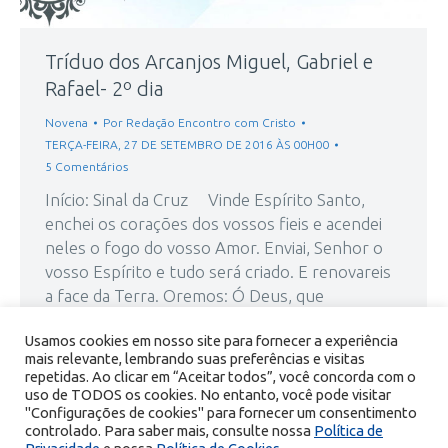
Tríduo dos Arcanjos Miguel, Gabriel e
Rafael- 2º dia
Novena
Por
Redação Encontro com Cristo
TERÇA-FEIRA, 27 DE SETEMBRO DE 2016 ÀS 00H00
5 Comentários
Início: Sinal da Cruz Vinde Espírito Santo,
enchei os corações dos vossos fieis e acendei
neles o fogo do vosso Amor. Enviai, Senhor o
vosso Espírito e tudo será criado. E renovareis
a face da Terra. Oremos: Ó Deus, que
instruístes os corações de vossos fiéis com a
Usamos cookies em nosso site para fornecer a experiência
luz do Espírito Santo, fazei…
mais relevante, lembrando suas preferências e visitas
repetidas. Ao clicar em “Aceitar todos”, você concorda com o
uso de TODOS os cookies. No entanto, você pode visitar
"Configurações de cookies" para fornecer um consentimento
controlado. Para saber mais, consulte nossa
Política de