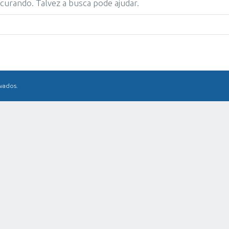
urando. Talvez a busca pode ajudar.
rvados.