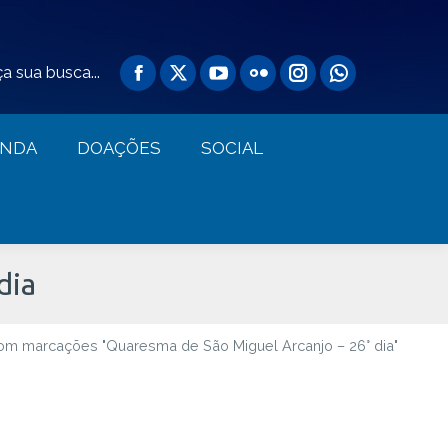
AGENDA
DOAÇÕES
SOCIAL
a sua busca...
ENDA
DOAÇÕES
SOCIAL
dia
om marcações "Quaresma de São Miguel Arcanjo – 26° dia"