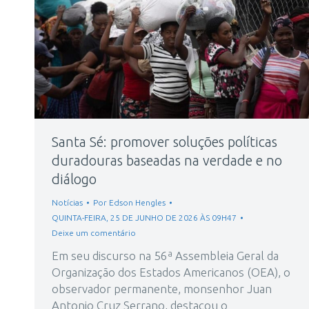
Santa Sé: promover soluções políticas
duradouras baseadas na verdade e no
diálogo
Notícias
Por
Edson Hengles
QUINTA-FEIRA, 25 DE JUNHO DE 2026 ÀS 09H47
Deixe um comentário
Em seu discurso na 56ª Assembleia Geral da
Organização dos Estados Americanos (OEA), o
observador permanente, monsenhor Juan
Antonio Cruz Serrano, destacou o