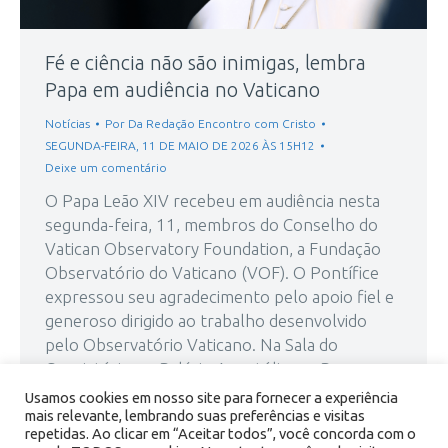
Fé e ciência não são inimigas, lembra
Papa em audiência no Vaticano
Notícias
Por
Da Redação Encontro com Cristo
SEGUNDA-FEIRA, 11 DE MAIO DE 2026 ÀS 15H12
Deixe um comentário
O Papa Leão XIV recebeu em audiência nesta
segunda-feira, 11, membros do Conselho do
Vatican Observatory Foundation, a Fundação
Observatório do Vaticano (VOF). O Pontífice
expressou seu agradecimento pelo apoio fiel e
generoso dirigido ao trabalho desenvolvido
pelo Observatório Vaticano. Na Sala do
Consistório no Palácio Apostólico, o Papa
enfatizou ao grupo de cerca de…
Usamos cookies em nosso site para fornecer a experiência
mais relevante, lembrando suas preferências e visitas
repetidas. Ao clicar em “Aceitar todos”, você concorda com o